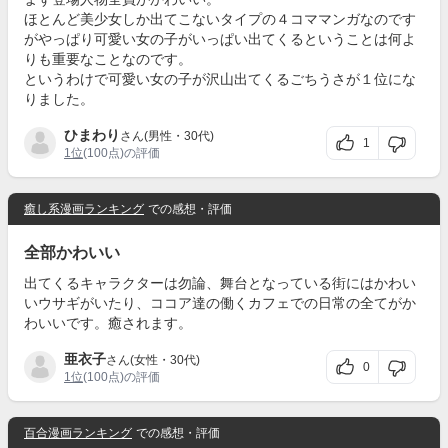
ほとんど美少女しか出てこないタイプの４コママンガなのです
がやっぱり可愛い女の子がいっぱい出てくるということは何よ
りも重要なことなのです。
というわけで可愛い女の子が沢山出てくるごちうさが１位にな
りました。
ひまわり
さん(男性・30代)
1
1位
(100点)の評価
癒し系漫画ランキング
での感想・評価
全部かわいい
出てくるキャラクターは勿論、舞台となっている街にはかわい
いウサギがいたり、ココア達の働くカフェでの日常の全てがか
わいいです。癒されます。
亜衣子
さん(女性・30代)
0
1位
(100点)の評価
百合漫画ランキング
での感想・評価