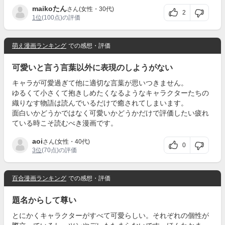
maikoたん
さん(女性・30代)
2
1位
(100点)の評価
萌え漫画ランキング
での感想・評価
可愛いと言う言葉以外に表現のしようがない
キャラが可愛過ぎて他に適切な言葉が思いつきません。
ゆるくて小さくて抱きしめたくなるようなキャラクターたちの
織りなす物語は読んでいるだけで癒されてしまいます。
面白いかどうかではなく可愛いかどうかだけで評価したい疲れ
ている時こそ読むべき漫画です。
aoi
さん(女性・40代)
0
3位
(70点)の評価
百合漫画ランキング
での感想・評価
題名からして尊い
とにかくキャラクターがすべて可愛らしい。それぞれの個性が