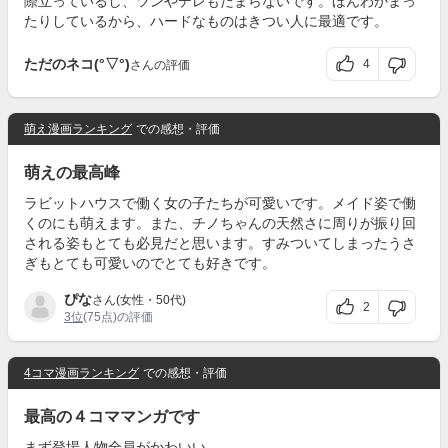
際立っているし、ツンやデレもたまらないです。ほんわかまっ
たりしているから、ハードなものはきつい人に最適です。
ただのネコ(°▽°)
4
さんの評価
萌え漫画ランキング
での感想・評価
萌えの最高峰
ラビットハウスで働く女の子たちが可愛いです。メイド姿で働
くのにも萌えます。また、チノちゃんの天然さに周りが振り回
される姿もとても必見だと思います。すみついてしまったうさ
ぎもとても可愛いのでとても好きです。
ぴな
さん(女性・50代)
2
3位
(75点)の評価
4コマ漫画ランキング
での感想・評価
最高の４コママンガです
まず登場人物全員がかわいい。