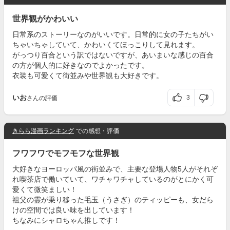
世界観がかわいい
日常系のストーリーなのがいいです。日常的に女の子たちがい
ちゃいちゃしていて、かわいくてほっこりして見れます。
がっつり百合という訳ではないですが、あいまいな感じの百合
の方が個人的に好きなのでよかったです。
衣装も可愛くて街並みや世界観も大好きです。
いお
3
さんの評価
きらら漫画ランキング
での感想・評価
フワフワでモフモフな世界観
大好きなヨーロッパ風の街並みで、主要な登場人物5人がそれぞ
れ喫茶店で働いていて、ワチャワチャしているのがとにかく可
愛くて微笑ましい！
祖父の霊が乗り移った毛玉（うさぎ）のティッピーも、女だら
けの空間では良い味を出しています！
ちなみにシャロちゃん推しです！