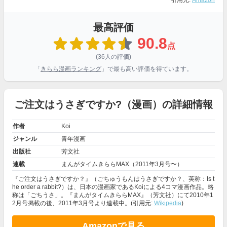
引用元:
Amazon
最高評価
90.8
点
(36人の評価)
「
きらら漫画ランキング
」で最も高い評価を得ています。
ご注文はうさぎですか?（漫画）の詳細情報
作者
Koi
ジャンル
青年漫画
出版社
芳文社
連載
まんがタイムきららMAX（2011年3月号〜）
『ご注文はうさぎですか？』（ごちゅうもんはうさぎですか？、英称：Is t
he order a rabbit?）は、日本の漫画家であるKoiによる4コマ漫画作品。略
称は「ごちうさ」。『まんがタイムきららMAX』（芳文社）にて2010年1
2月号掲載の後、2011年3月号より連載中。(引用元:
Wikipedia
)
Amazonで見る