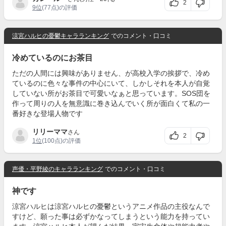
2
9位
(77点)の評価
涼宮ハルヒの憂鬱キャラランキング
でのコメント・口コミ
冷めているのにお茶目
ただの人間には興味がありません、が高校入学の挨拶で、冷め
ているのに色々な事件の中心にいて、しかしそれを本人が自覚
していない所がお茶目で可愛いなぁと思っています。SOS団を
作って周りの人を無意識に巻き込んでいく所が面白くて私の一
番好きな登場人物です
リリーママ
さん
2
1位
(100点)の評価
声優・平野綾のキャラランキング
でのコメント・口コミ
神です
涼宮ハルヒは涼宮ハルヒの憂鬱というアニメ作品の主役なんで
すけど、願った事は必ずかなってしまうという能力を持ってい