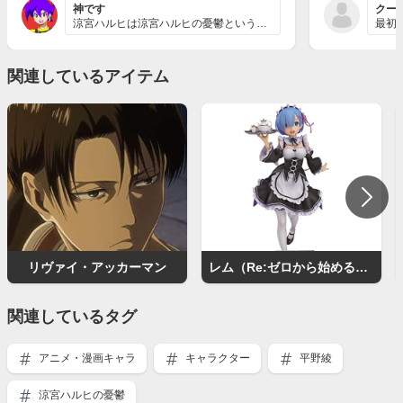
神です
クー
涼宮ハルヒは涼宮ハルヒの憂鬱というアニメ作品の主役なん...
関連しているアイテム
リヴァイ・アッカーマン
レム（Re:ゼロから始める異世界生活）
関連しているタグ
アニメ・漫画キャラ
キャラクター
平野綾
涼宮ハルヒの憂鬱