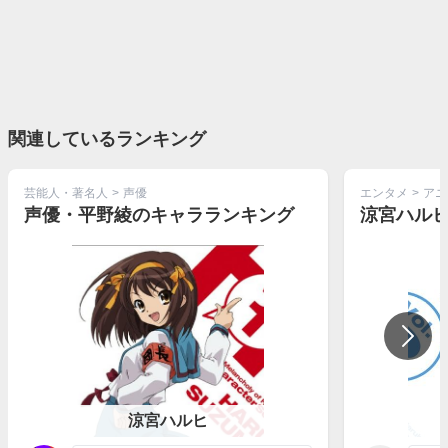
関連しているランキング
芸能人・著名人
>
声優
エンタメ
>
アニ
声優・平野綾のキャラランキング
涼宮ハル
涼宮ハルヒ