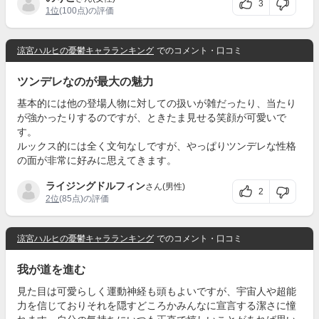
3
1位
(100点)の評価
涼宮ハルヒの憂鬱キャラランキング
でのコメント・口コミ
ツンデレなのが最大の魅力
基本的には他の登場人物に対しての扱いが雑だったり、当たり
が強かったりするのですが、ときたま見せる笑顔が可愛いで
す。
ルックス的には全く文句なしですが、やっぱりツンデレな性格
の面が非常に好みに思えてきます。
ライジングドルフィン
さん(男性)
2
2位
(85点)の評価
涼宮ハルヒの憂鬱キャラランキング
でのコメント・口コミ
我が道を進む
見た目は可愛らしく運動神経も頭もよいですが、宇宙人や超能
力を信じておりそれを隠すどころかみんなに宣言する潔さに憧