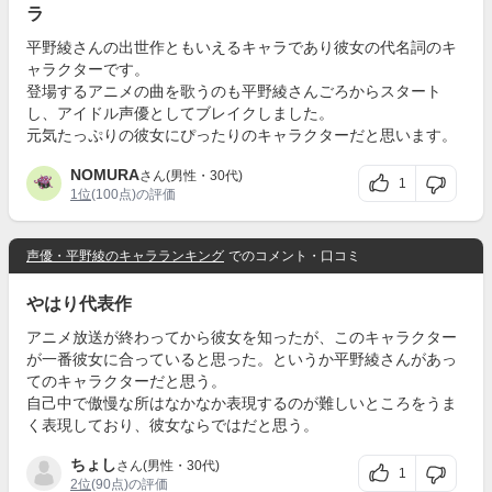
ラ
平野綾さんの出世作ともいえるキャラであり彼女の代名詞のキ
ャラクターです。
登場するアニメの曲を歌うのも平野綾さんごろからスタート
し、アイドル声優としてブレイクしました。
元気たっぷりの彼女にぴったりのキャラクターだと思います。
NOMURA
さん(男性・30代)
1
1位
(100点)の評価
声優・平野綾のキャラランキング
でのコメント・口コミ
やはり代表作
アニメ放送が終わってから彼女を知ったが、このキャラクター
が一番彼女に合っていると思った。というか平野綾さんがあっ
てのキャラクターだと思う。
自己中で傲慢な所はなかなか表現するのが難しいところをうま
く表現しており、彼女ならではだと思う。
ちょし
さん(男性・30代)
1
2位
(90点)の評価