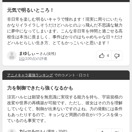
元気で明るいところ！
非日常を楽しむ明るいキャラで憧れます！現実に周りにいたら
かなりイライラしそうだけどハルヒのぶっ飛んだ不思議な魅力
に夢中になってしまいます。こんな非日常を仲間と過ごせる高
校生は本当に羨ましく、事件ばかりのはちゃめちゃな日々だけ
どハルヒらしい生き方、とてもかっこいいと思います！
まゆしぃ～
さん(女性)
4
1位
(100点)の評価
アニメキャラ最強ランキング
でのコメント・口コミ
力を制御できたら強くなるかも
涼宮ハルヒは願望を無意識に実現する能力を持ち、宇宙規模の
改変や世界の再構築が可能です。ただし、彼女はその力を理解
していなくて、制御が出来ないですのよね。力の発動には条件
もあったりするので、キョンなど周囲の存在がバランスを保っ
ているのも事実です。
カレールー
さん(男性・20代)