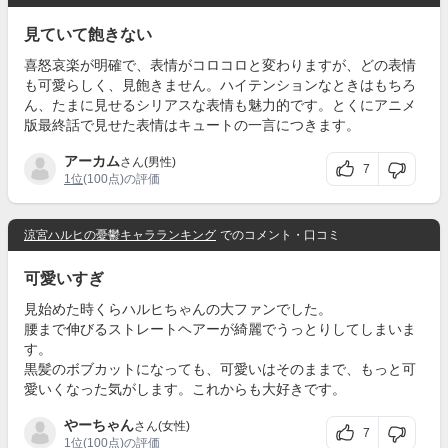
見ていて飽きない
喜怒哀楽が明確で、表情がコロコロと変わりますが、どの表情
も可愛らしく、見飽きません。ハイテンションなときはもちろ
ん、たまに見せるシリアスな表情も魅力的です。とくにアニメ
版最終話で見せた表情はキュートの一言につきます。
アーカム
さん(男性)
7
1位
(100点)の評価
涼宮ハルヒの憂鬱キャラランキング
でのコメント・口コミ
可愛いすぎ
見始めた時くらハルヒちゃんの大ファンでした。
腰まで伸びるストレートヘアーが綺麗でうっとりしてしまいま
す。
黒髪のボブカットになっても、可愛いはそのままで、もっと可
愛いくなった気がします。これからも大好きです。
やーちゃん
さん(女性)
7
1位
(100点)の評価