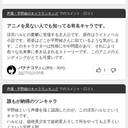
声優・平野綾のキャラランキング
でのコメント・口コミ
アニメを見ない人でも知ってる有名キャラです。
涼宮ハルヒの憂鬱に登場する主人公です。原作はライトノベル
小説です。容姿はどこか平野綾さんに似ているような気がしま
す。このキャラクターは性格にやや問題があり、それにより
色々な出来事に巻き込まれるストーリーです。このアニメのエ
ンディングがとても可愛いです。
バナナコマ
さん(男性・30代)
1
3位
(70点)の評価
声優・平野綾のキャラランキング
でのコメント・口コミ
誰もが納得のツンキャラ
平野綾という声優を強く認識したのが、この涼宮ハルヒという
キャラです。
ハルヒは、超絶美少女で超絶変人そして何をやっても上手くい
くという完璧人間。