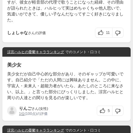
すが、彼女が軽音部の代理で歌うことになった経緯、その理由
が語られたときは、ハルヒって実はめちゃくちゃ他人思いで、
気遣いができて、優しい子なんだなってすごく好きになりまし
た。
しょしゃな
11
さんの評価
涼宮ハルヒの憂鬱キャラランキング
でのコメント・口コミ
美少女
美少女だが自己中心的な部分があり、そのギャップが可愛いで
す。自己紹介で「ただの人間には興味ありません。この中に、
宇宙人・未来人・超能力者がいたら、あたしのところに来なさ
い、以上。」と言った部分にびっくりしました。涼宮ハルヒと
周りの人達との関りを見るのが楽しいです。
りんご
さん(女性)
5
1位
(100点)の評価
涼宮ハルヒの憂鬱キャラランキング
でのコメント・口コミ