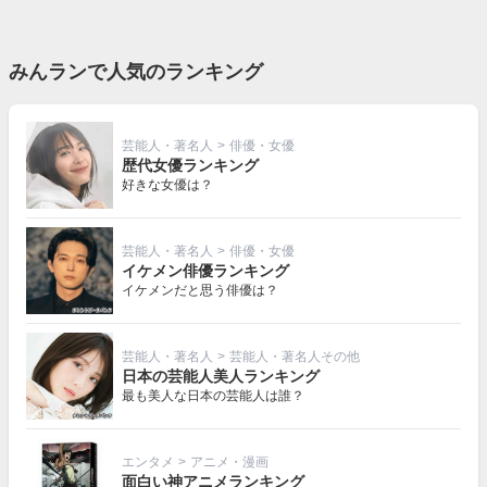
みんランで人気のランキング
芸能人・著名人
>
俳優・女優
歴代女優ランキング
好きな女優は？
芸能人・著名人
>
俳優・女優
イケメン俳優ランキング
イケメンだと思う俳優は？
芸能人・著名人
>
芸能人・著名人その他
日本の芸能人美人ランキング
最も美人な日本の芸能人は誰？
エンタメ
>
アニメ・漫画
面白い神アニメランキング