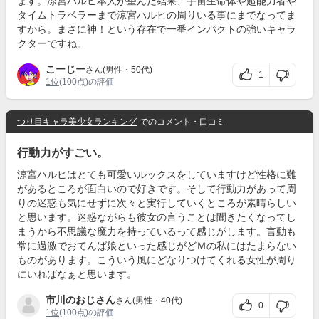
ます。涼宮ハルヒ本人が望んだ結果、宇宙生命体や超能力者や
タイムトラベラーまで涼宮ハルヒの周りいる事にまでなってま
すから。まさに神！という存在で一番インパクトの強いキャラ
クターですね。
こーじー
さん(男性・50代)
1
1位
(100点)の評価
つり目キャラ美少女ランキング
でのコメント・口コミ
行動力がすごい。
涼宮ハルヒはとても可愛いルックスをしていますけど性格に難
があるところが面白いので好きです。そして行動力があって周
りの迷惑も気にせずに次々と実行していくところが素晴らしい
と思います。迷惑ながらも彼女の言うことは聞きたくなってし
まうから不思議な魔力を持っているって感じがします。言動も
常に過激でおてんば娘といった感じがどＭの私にはたまらない
ものがあります。こういう風にどなりつけてくれる女性が周り
にいればなぁと思います。
市川のおじさん
さん(男性・40代)
0
1位
(100点)の評価