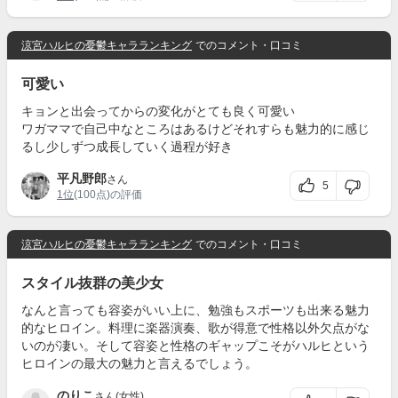
涼宮ハルヒの憂鬱キャラランキング
でのコメント・口コミ
可愛い
キョンと出会ってからの変化がとても良く可愛い
ワガママで自己中なところはあるけどそれすらも魅力的に感じ
るし少しずつ成長していく過程が好き
平凡野郎
さん
5
1位
(100点)の評価
涼宮ハルヒの憂鬱キャラランキング
でのコメント・口コミ
スタイル抜群の美少女
なんと言っても容姿がいい上に、勉強もスポーツも出来る魅力
的なヒロイン。料理に楽器演奏、歌が得意で性格以外欠点がな
いのが凄い。そして容姿と性格のギャップこそがハルヒという
ヒロインの最大の魅力と言えるでしょう。
のりこ
さん(女性)