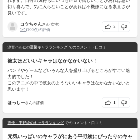
れます。自分の気持ちにいつも正直で嬉しいことがあれば思い
切り喜んで、気に入らないことがあれば不機嫌になる素直さが
良いです。
コウちゃん
さん(女性)
2
1位
(100点)の評価
涼宮ハルヒの憂鬱キャラランキング
でのコメント・口コミ
彼女ほどいいキャラはなかなかいない！
バンドやゲームなどいろんな人を盛り上げるところがすごい魅
力的でした！
このアニメの中で彼女のようないいキャラはなかなかいないと
思います！
ほっしー
1
さんの評価
声優・平野綾のキャラランキング
でのコメント・口コミ
元気いっぱいのキャラがにあう平野綾にぴったりのキャ