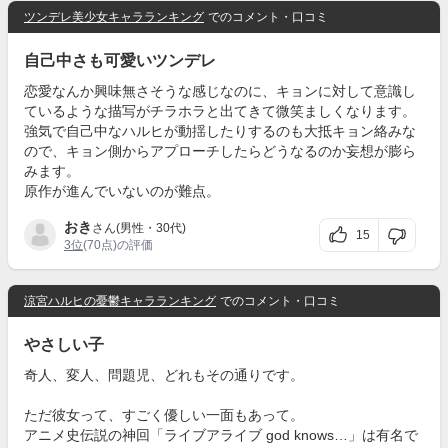
ツンデレ美少女キャラランキング
でのコメント・口コミ
自己中さも可愛いツンデレ
恋愛なんか興味無さそうな感じなのに、キョンに対して意識し
ているような描写がチラホラと出てきて微笑ましくなります。
強気で自己中なハルヒが動揺したりするのも大抵キョン絡みな
ので、キョン側からアプローチしたらどうなるのか妄想が膨ら
みます。
原作が進んでいないのが難点。
おき
さん(男性・30代)
15
3位
(70点)の評価
涼宮ハルヒの憂鬱キャラランキング
でのコメント・口コミ
やさしい子
奇人、変人、問題児、どれもその通りです。
ただ彼女って、すごく優しい一面もあって。
アニメ史伝説の神回「ライブアライブ god knows…」は有名で