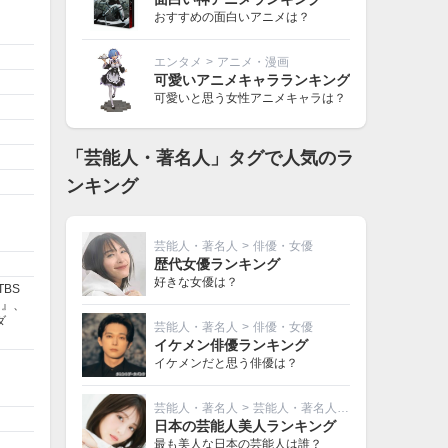
おすすめの面白いアニメは？
エンタメ
>
アニメ・漫画
可愛いアニメキャラランキング
可愛いと思う女性アニメキャラは？
「芸能人・著名人」タグで人気のラ
ンキング
芸能人・著名人
>
俳優・女優
歴代女優ランキング
好きな女優は？
BS
。』、
ダ
芸能人・著名人
>
俳優・女優
イケメン俳優ランキング
イケメンだと思う俳優は？
芸能人・著名人
>
芸能人・著名人その他
日本の芸能人美人ランキング
最も美人な日本の芸能人は誰？