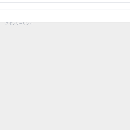
スポンサーリンク