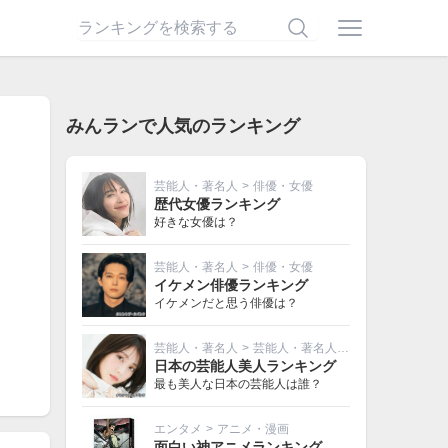
みんランで人気のランキング
芸能人・著名人
>
俳優・女優
歴代女優ランキング
好きな女優は？
芸能人・著名人
>
俳優・女優
イケメン俳優ランキング
イケメンだと思う俳優は？
芸能人・著名人
>
芸能人・著名人その他
日本の芸能人美人ランキング
最も美人な日本の芸能人は誰？
エンタメ
>
アニメ・漫画
面白い神アニメランキング