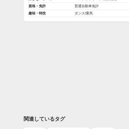
資格・免許
普通自動車免許
趣味・特技
ダンス/乗馬
関連しているタグ