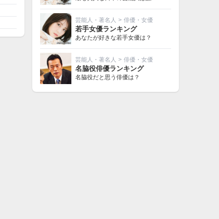
芸能人・著名人
>
俳優・女優
若手女優ランキング
あなたが好きな若手女優は？
芸能人・著名人
>
俳優・女優
名脇役俳優ランキング
名脇役だと思う俳優は？