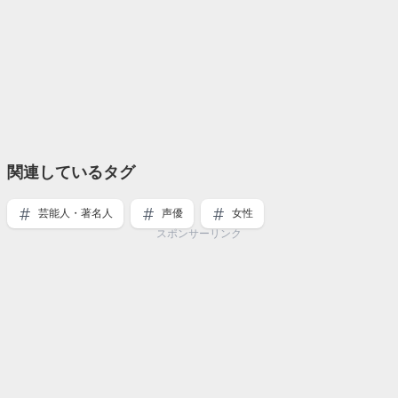
関連しているタグ
芸能人・著名人
声優
女性
スポンサーリンク