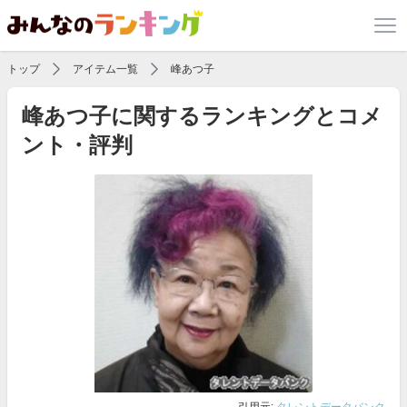
トップ
アイテム一覧
峰あつ子
峰あつ子に関するランキングとコメ
ント・評判