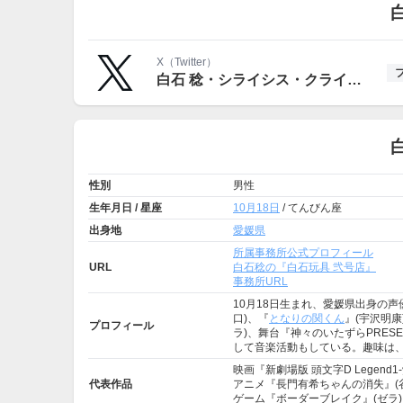
X（Twitter）
白石 稔・シライシス・クライシス
性別
男性
生年月日 / 星座
10月18日
/ てんびん座
出身地
愛媛県
所属事務所公式プロフィール
URL
白石稔の『白石玩具 弐号店』
事務所URL
10月18日生まれ、愛媛県出身の
口)、『
となりの関くん
』(宇沢明康
プロフィール
ラ)、舞台『神々のいたずらPRES
して音楽活動もしている。趣味は
映画『新劇場版 頭文字D Legend1
代表作品
アニメ『長門有希ちゃんの消失』(
ゲーム『ボーダーブレイク』(ゼラ)