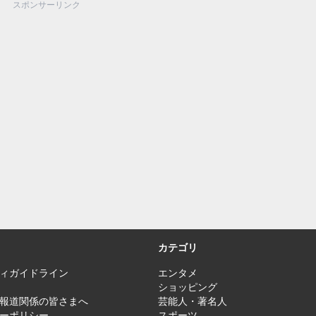
スポンサーリンク
カテゴリ
ィガイドライン
エンタメ
ショッピング
報道関係の皆さまへ
芸能人・著名人
ーポリシー
スポーツ