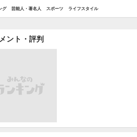
ング
芸能人・著名人
スポーツ
ライフスタイル
メント・評判