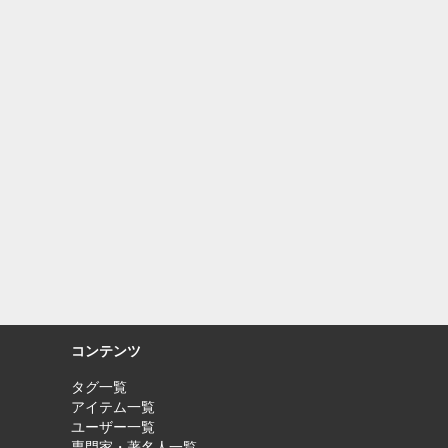
コンテンツ
タグ一覧
アイテム一覧
ユーザー一覧
専門家・著名人一覧