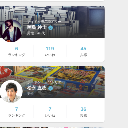
アイドル専門ライター
岡島 紳士
男性・40代
6
119
45
ランキング
いいね
共感
ボードゲームソムリエ
松永 直樹
男性
7
7
36
ランキング
いいね
共感