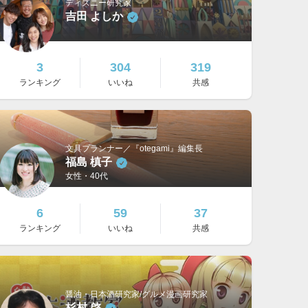
ディズニー研究家
吉田 よしか
3
304
319
ランキング
いいね
共感
文具プランナー／『otegami』編集長
福島 槙子
女性・40代
6
59
37
ランキング
いいね
共感
醤油・日本酒研究家/グルメ漫画研究家
杉村 啓