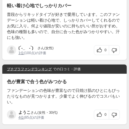
軽い着け心地でしっかりカバー
普段からリキッドタイプが好きで愛用しています。このファン
デーションは軽い着け心地で、しっかりカバーしてくれるので
お気に入り。何より値段が安いのに持ちがいい所がおすすめ。
色味の種類も多いので、自分に合った色がみつかりやすい。汗
にも強い。
(´-_ゝ-`)
さん(女性)
0
1位
(100点)の評価
プチプラファンデランキング
での口コミ・評価
色が豊富で合う色がみつかる
ファンデーションの色味が豊富なので日焼け肌のひとにもぴっ
たりなものが見つかります。少量でよく伸びるのでコスパもい
い。
ようこ
さん(女性・30代)
0
4位
(85点)の評価