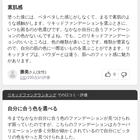
素肌感
塗った後には、ベタベタした感じがしなくて、まるで素肌のよ
うな感触がします。リキッドファンデーションを選ぶときに、
いつも困るのが色選びです。なかなか自分に合うファンデーシ
ョンの色がないんですよね。でも、このリキッドファンデーシ
ョンのいいところは、色の種類が多いことです。種類が豊富な
ので、自分の肌の色に一際近いものを選ぶことができます。リ
キッドタイプは、パウダーとは違う、肌へのフィット感に魅力
があります。
勝美
さん(女性)
0
1位
(100点)の評価
リキッドファンデランキング
での口コミ・評価
自分に合う色を選べる
今までなかなか自分に合う色のファンデーションが見つけられ
ず困っていたのですが、こちらのファンデーションはカラーバ
リエーションが多く分類が細かくされているので自分にピッタ
リの色をやっと見つけられました。