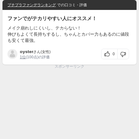
プチプラファンデランキング
での口コミ・評価
ファンでがテカリやすい人にオススメ！
メイク崩れしにくいし、テカらない！
伸びもよくて長持ちするし、ちゃんとカバー力もあるのに値段
も安くて最強。
oyster
さん(女性)
0
1位
(100点)の評価
スポンサーリンク