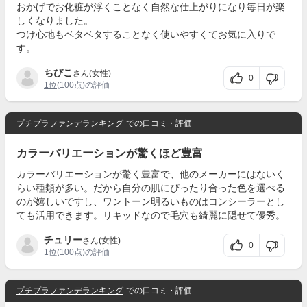
おかげでお化粧が浮くことなく自然な仕上がりになり毎日が楽
しくなりました。
つけ心地もベタベタすることなく使いやすくてお気に入りで
す。
ちびこ
さん(女性)
0
1位
(100点)の評価
プチプラファンデランキング
での口コミ・評価
カラーバリエーションが驚くほど豊富
カラーバリエーションが驚く豊富で、他のメーカーにはないく
らい種類が多い。だから自分の肌にぴったり合った色を選べる
のが嬉しいですし、ワントーン明るいものはコンシーラーとし
ても活用できます。リキッドなので毛穴も綺麗に隠せて優秀。
チュリー
さん(女性)
0
1位
(100点)の評価
プチプラファンデランキング
での口コミ・評価