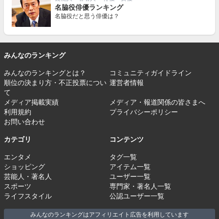
名脇役俳優ランキング
名脇役だと思う俳優は？
みんなのランキング
みんなのランキングとは？
コミュニティガイドライン
順位の決まり方・不正投票につい
運営者情報
て
メディア掲載実績
メディア・報道関係の皆さまへ
利用規約
プライバシーポリシー
お問い合わせ
カテゴリ
コンテンツ
エンタメ
タグ一覧
ショッピング
アイテム一覧
芸能人・著名人
ユーザー一覧
スポーツ
専門家・著名人一覧
ライフスタイル
公認ユーザー一覧
みんなのランキングはアフィリエイト広告を利用しています