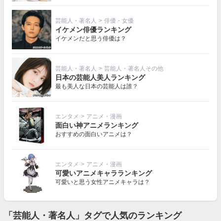
芸能人・著名人
>
俳優・女優
イケメン俳優ランキング
イケメンだと思う俳優は？
芸能人・著名人
>
芸能人・著名人その他
日本の芸能人美人ランキング
最も美人な日本の芸能人は誰？
エンタメ
>
アニメ・漫画
面白い神アニメランキング
おすすめの面白いアニメは？
エンタメ
>
アニメ・漫画
可愛いアニメキャラランキング
可愛いと思う女性アニメキャラは？
「芸能人・著名人」タグで人気のランキング