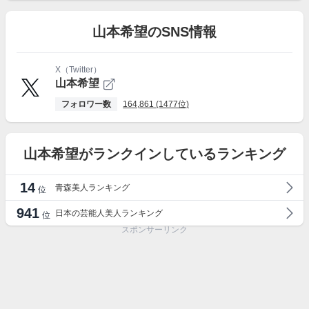
山本希望のSNS情報
X（Twitter）
山本希望
フォロワー数
164,861 (1477位)
山本希望がランクインしているランキング
14
青森美人ランキング
位
941
日本の芸能人美人ランキング
位
スポンサーリンク