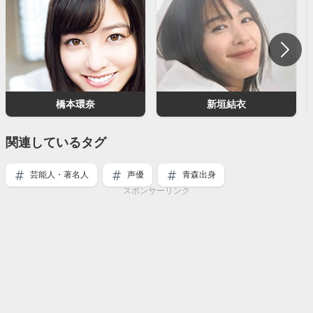
橋本環奈
新垣結衣
関連しているタグ
芸能人・著名人
声優
青森出身
スポンサーリンク