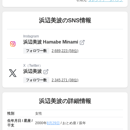
引用元:
タレントデータバンク
浜辺美波のSNS情報
Instagram
浜辺美波 Hamabe Minami
フォロワー数
2,689,223 (58位)
X（Twitter）
浜辺美波
フォロワー数
2,345,271 (38位)
浜辺美波の詳細情報
性別
女性
生年月日 / 星座 /
2000年
8月29日
/ おとめ座 / 辰年
干支