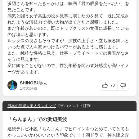
浜辺さんを知ったきっかけは、映画「君の膵臓をたべたい」を
見たことです。
病気と闘う女子高生の役を見事に演じたのを見て、既に完成さ
れたような演技力で凄い大物が出てきたと感嘆しました。
まだ年齢が若いのに、既にトップクラスの女優に成長している
のは凄いと思います。
ルックスの良さもそうですが、演技の上手さ・立ち振る舞いと
いった点で人を惹きつけるパワーがあるように感じます。
また、純粋な性格に見え、仕事・プライベートでの裏表がなさ
そうに見えます。
変に飾ることがないので、性別年齢を問わず好感度が高いイメ
ージがあります。
SHINOBU
さん
73
1位
の評価
日本の芸能人美人ランキング
でのコメント・評判
「らんまん」での浜辺美波
連続テレビ小説「らんまん」でヒロインをつとめていてとても
かっこいいかわいいという印象です！！朝ドラで、神木隆之介