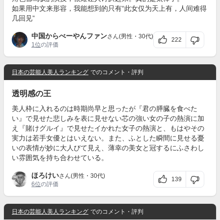
如果用中文来形容，我能想到的只有“此女仅为天上有，人间难得
几回见”
中国からべーやんファン
さん(男性・30代)
222
1位
の評価
日本の芸能人美人ランキング
でのコメント・評判
透明感の王
美人枠に入れるのは時期尚早と思ったが『君の膵臓を食べた
い』で見せた悲しみを表に見せない芯の強い女の子の熱演に加
え『賭けグルイ』で見せたイかれた女子の熱演と、もはやその
実力は若手女優とはいえない。また、ふとした瞬間に見せる憂
いの表情が妙に大人びて見え、薄幸の美女と冠するにふさわし
い雰囲気を持ち合わせている。
ほろけい
さん(男性・30代)
139
6位
の評価
日本の芸能人美人ランキング
でのコメント・評判