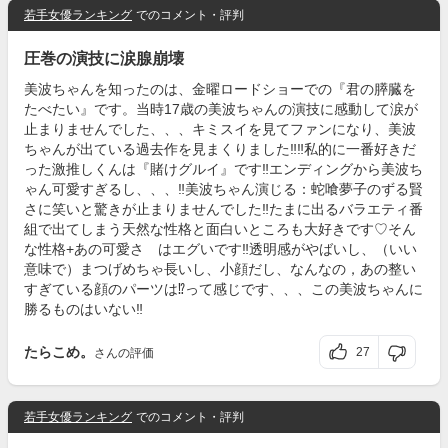
若手女優ランキング
でのコメント・評判
圧巻の演技に涙腺崩壊
美波ちゃんを知ったのは、金曜ロードショーでの『君の膵臓を
たべたい』です。当時17歳の美波ちゃんの演技に感動して涙が
止まりませんでした、、、キミスイを見てファンになり、美波
ちゃんが出ている過去作を見まくりました‼‼私的に一番好きだ
った激推しくんは『賭けグルイ』です‼エンディングから美波ち
ゃん可愛すぎるし、、、‼美波ちゃん演じる：蛇喰夢子のずる賢
さに笑いと驚きが止まりませんでした‼たまに出るバラエティ番
組で出てしまう天然な性格と面白いところも大好きです♡そん
な性格+あの可愛さ はエグいです‼透明感がやばいし、（いい
意味で）まつげめちゃ長いし、小顔だし、なんなの，あの整い
すぎている顔のパーツは⁉って感じです、、、この美波ちゃんに
勝るものはいない‼
たらこめ。
27
さんの評価
若手女優ランキング
でのコメント・評判