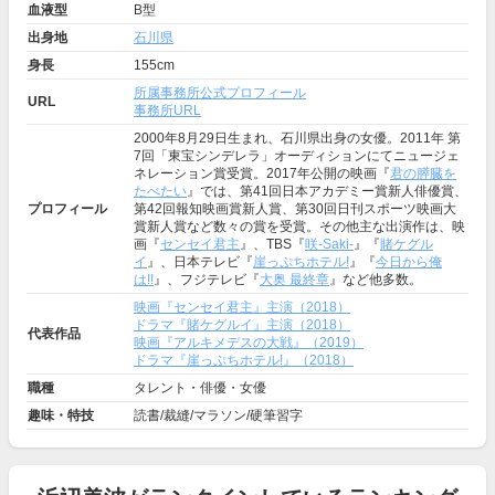
血液型
B型
出身地
石川県
身長
155cm
所属事務所公式プロフィール
URL
事務所URL
2000年8月29日生まれ、石川県出身の女優。2011年 第
7回「東宝シンデレラ」オーディションにてニュージェ
ネレーション賞受賞。2017年公開の映画『
君の膵臓を
たべたい
』では、第41回日本アカデミー賞新人俳優賞、
プロフィール
第42回報知映画賞新人賞、第30回日刊スポーツ映画大
賞新人賞など数々の賞を受賞。その他主な出演作は、映
画『
センセイ君主
』、TBS『
咲-Saki-
』『
賭ケグル
イ
』、日本テレビ『
崖っぷちホテル!
』『
今日から俺
は!!
』、フジテレビ『
大奥 最終章
』など他多数。
映画『センセイ君主』主演（2018）
ドラマ『賭ケグルイ』主演（2018）
代表作品
映画『アルキメデスの大戦』（2019）
ドラマ『崖っぷちホテル!』（2018）
職種
タレント・俳優・女優
趣味・特技
読書/裁縫/マラソン/硬筆習字