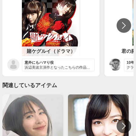
賭ケグルイ（ドラマ）
君の膵
意外にもハマり役
10
浜辺美波主演作となったこちらの作品。浜辺美波といえば、...
関連しているアイテム