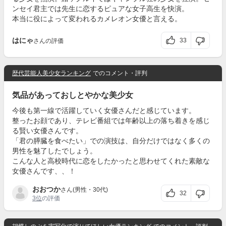
ンセイ君主では先生に恋するピュアな女子高生を快演。
本当に役によって変われるカメレオン女優と言える。
はにゃ
33
さんの評価
歴代芸能人美少女ランキング
でのコメント・評判
気品があっておしとやかな美少女
今後も第一線で活躍していく女優さんだと感じています。
整ったお顔であり、テレビ番組では年齢以上の落ち着きを感じ
る賢い女優さんです。
「君の膵臓を食べたい」での演技は、自分だけではなく多くの
男性を魅了したでしょう。
こんな人と高校時代に恋をしたかったと思わせてくれた素敵な
女優さんです、、！
おおつか
さん(男性・30代)
32
3位
の評価