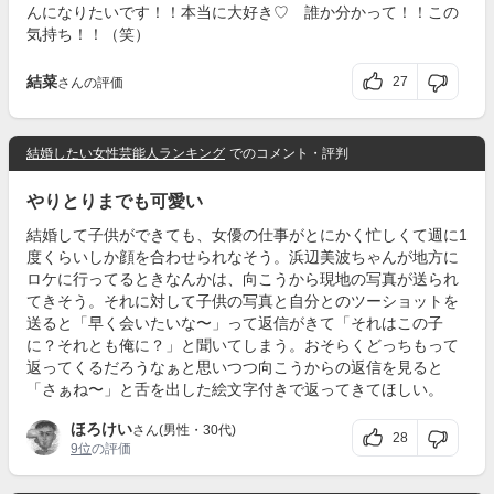
んになりたいです！！本当に大好き♡ 誰か分かって！！この
気持ち！！（笑）
結菜
27
さんの評価
結婚したい女性芸能人ランキング
でのコメント・評判
やりとりまでも可愛い
結婚して子供ができても、女優の仕事がとにかく忙しくて週に1
度くらいしか顔を合わせられなそう。浜辺美波ちゃんが地方に
ロケに行ってるときなんかは、向こうから現地の写真が送られ
てきそう。それに対して子供の写真と自分とのツーショットを
送ると「早く会いたいな〜」って返信がきて「それはこの子
に？それとも俺に？」と聞いてしまう。おそらくどっちもって
返ってくるだろうなぁと思いつつ向こうからの返信を見ると
「さぁね〜」と舌を出した絵文字付きで返ってきてほしい。
ほろけい
さん(男性・30代)
28
9位
の評価