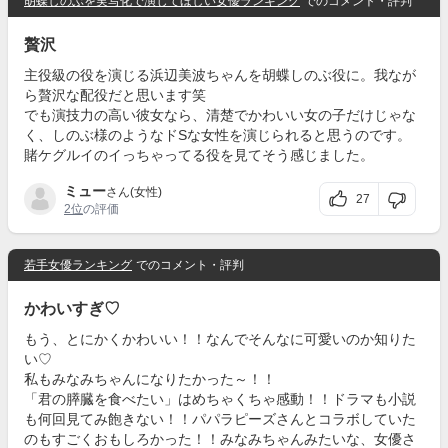
胡蝶しのぶを実写化で演じてほしい女優ランキング
でのコメント・評判
贅沢
主役級の役を演じる浜辺美波ちゃんを胡蝶しのぶ役に。我なが
ら贅沢な配役だと思います笑
でも演技力の高い彼女なら、清楚でかわいい女の子だけじゃな
く、しのぶ様のようなドSな女性を演じられると思うのです。
賭ケグルイのイっちゃってる役を見てそう感じました。
ミュー
さん(女性)
27
2位
の評価
若手女優ランキング
でのコメント・評判
かわいすぎ♡
もう、とにかくかわいい！！なんでそんなに可愛いのか知りた
い♡
私もみなみちゃんになりたかった～！！
「君の膵臓を食べたい」はめちゃくちゃ感動！！ドラマも小説
も何回見てみ飽きない！！パパラピーズさんとコラボしていた
のもすごくおもしろかった！！みなみちゃんみたいな、女優さ