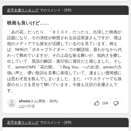
若手女優ランキング
でのコメント・評判
映画も良いけど……
「あの花」だったり、「キミスイ」だったり、出演した映画が
話題になり、その演技が称賛される浜辺美波さんですが、僕は
他のメディアでも彼女が活躍しているのを見ています。例え
ば、NHKの「ボキャブライダー」での解説役。葵わかなから代
わって務めていますが、その上品な振る舞いが、知的さを醸し
出していて、英語の解説・進行役に適任だと感じました。そし
て、aimerのMV「花の唄」「I Beg You」への出演。aimerの力
強い声と、儚い歌詞を見事に表現していて、凄まじい透明感に
は思わず息を飲んでしまいました。また、バラエティーでも抜
群のセンスを見せて輝いています。今後も注目の女優さんで
す。
shuto
さん(男性・30代)
168
1位
の評価
若手女優ランキング
でのコメント・評判