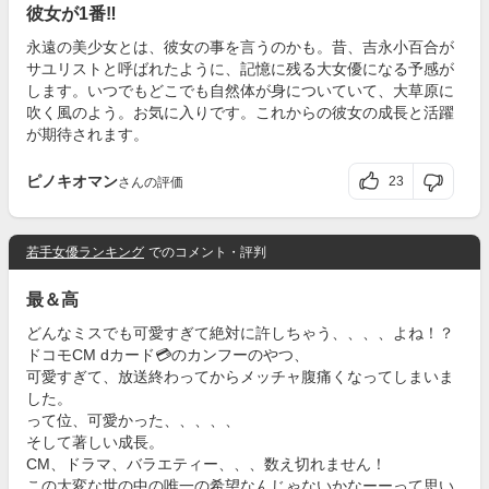
彼女が1番‼️
永遠の美少女とは、彼女の事を言うのかも。昔、吉永小百合が
サユリストと呼ばれたように、記憶に残る大女優になる予感が
します。いつでもどこでも自然体が身についていて、大草原に
吹く風のよう。お気に入りです。これからの彼女の成長と活躍
が期待されます。
ピノキオマン
23
さんの評価
若手女優ランキング
でのコメント・評判
最＆高
どんなミスでも可愛すぎて絶対に許しちゃう、、、、よね！？
ドコモCM dカード💳のカンフーのやつ、
可愛すぎて、放送終わってからメッチャ腹痛くなってしまいま
した。
って位、可愛かった、、、、、
そして著しい成長。
CM、ドラマ、バラエティー、、、数え切れません！
この大変な世の中の唯一の希望なんじゃないかなーーって思い