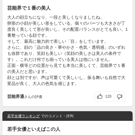
芸能界で１番の美人
大人の顔立ちになり、一段と美しくなりましたね。
卵形の小顔が美しい形をしている、個々のパーツも大きさが丁
度良く美しくて形が良いし、その配置バランスがとても良い。1
番整っている顔です。
そして、最高に魅力的で美しい「目」をしています。
さらに、顔の「品の良さ・華やかさ・色気・透明感」のいずれ
も抜群であり、笑顔も美しい（笑顔の美しさは美人の条件で
す）。これだけ何でも揃っている美人は他にいません。
正面・横等どの位置から見ても本当に美しくて、芸能界で１番
の美人だと思います。
顔とは別ですが、声は可愛くて美しいし、振る舞いも自然で大
変品が良く、大人の色気を感じます。
芸能界通
120
さんの評価
若手女優ランキング
でのコメント・評判
若手女優といえばこの人