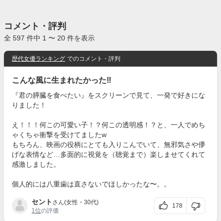
コメント・評判
全 597 件中 1 〜 20 件を表示
歴代女優ランキング
でのコメント・評判
こんな風に生まれたかった‼
『君の膵臓を食べたい』をスクリーンで見て、一発で好きにな
りました！
え！！！何この可愛い子！？何この透明感！？と、一人でめち
ゃくちゃ衝撃を受けてましたw
もちろん、映画の役柄にとても入りこんでいて、無邪気さや儚
げな表情など…多面的に視覚を（聴覚まで）楽しませてくれて
感激しました。
個人的には八重歯は直さないでほしかったな〜。。
セント
さん(女性・30代)
178
1位
の評価