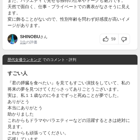
また、バラエティで見せる独特の仕草やトークも魅力です。
天然で面白く、仕事・プライベートでの裏表がなさそうに見え
ます。
変に飾ることがないので、性別年齢を問わず好感度が高いイメ
ージがあります。
SHINOBU
さん
59
1位
の評価
歴代女優ランキング
でのコメント・評判
すごい人
『君の膵臓を食べたい』を見てもすごい演技をしていて、私の
将来の夢を見つけてくだっさってありごとうございます。
実は、私１１歳なのに今までずっと死ぬことが夢でした。
ありがとう
本当にありがとう
助かりました
これからもドラマやバラエティーなどの活躍するときは絶対に
見ます。
これからも頑張ってください。
応援しています