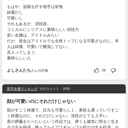
もはや、追随を許す相手は皆無
綺麗だし
可愛いし
それもあるが、演技派。
コミカルにシリアスに素晴らしい演技力
若い女優は、アイドルみたい
だが、彼女はアイドルでも全然トップになる可愛さなのに、本
人は綺麗、可愛いで勝負してない。
見入ってしまう。
素晴らしい人
よしさんたち
38
さんの評価
若手女優ランキング
でのコメント・評判
顔が可愛いのにそれだけじゃない
肌がすごく綺麗で、目元も可愛らしく、鼻筋も通っていてすご
く綺麗なのに、それだけじゃない。演技がとても上手い。
君の膵臓をたべたいという作品では、儚くも健気に明るく生き
る少女を熱演。賭ヶグルイではギャンブル狂の少女を狂演。セ