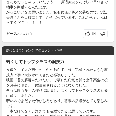
さんもおっしゃっていたように、浜辺美波さんは鋭い目つきで
物事を判断するんだとか。
かっこいいなと思いました。私も女優が将来の夢なので、浜辺
美波さんを目標にして、がんばっています。これからもがんば
ってください！！！！
ピース
84
さんの評価
歴代女優ランキング
でのコメント・評判
若くしてトップクラスの演技力
女優としてまだ若いのにかかわらず、既に完成されたような演
技力で凄い大物が出てきたと感嘆しました。
映画「君の膵臓をたべたい」で演じた病気と闘う女子高生の役
を見事に演じ、一躍注目されるようになりました。
それ以降も多くの作品に出演し、若くしてトップクラスの女優
に成長しました。
若いのでまだまだ伸びしろがあり、将来の活躍がとても楽しみ
です。
日本だけでなく、海外でも活躍できると思っています。