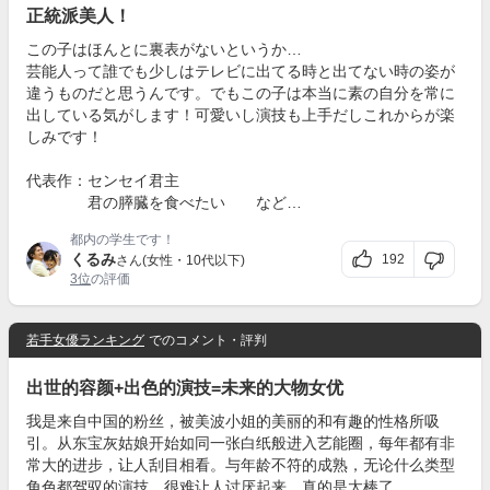
正統派美人！
この子はほんとに裏表がないというか…
芸能人って誰でも少しはテレビに出てる時と出てない時の姿が
違うものだと思うんです。でもこの子は本当に素の自分を常に
出している気がします！可愛いし演技も上手だしこれからが楽
しみです！
代表作：センセイ君主
君の膵臓を食べたい など…
都内の学生です！
くるみ
192
さん(女性・10代以下)
3位
の評価
若手女優ランキング
でのコメント・評判
出世的容颜+出色的演技=未来的大物女优
我是来自中国的粉丝，被美波小姐的美丽的和有趣的性格所吸
引。从东宝灰姑娘开始如同一张白纸般进入艺能圈，每年都有非
常大的进步，让人刮目相看。与年龄不符的成熟，无论什么类型
角色都驾驭的演技，很难让人讨厌起来。真的是太棒了。