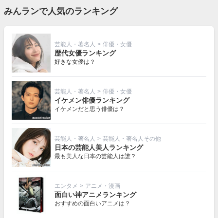
みんランで人気のランキング
芸能人・著名人
>
俳優・女優
歴代女優ランキング
好きな女優は？
芸能人・著名人
>
俳優・女優
イケメン俳優ランキング
イケメンだと思う俳優は？
芸能人・著名人
>
芸能人・著名人その他
日本の芸能人美人ランキング
最も美人な日本の芸能人は誰？
エンタメ
>
アニメ・漫画
面白い神アニメランキング
おすすめの面白いアニメは？