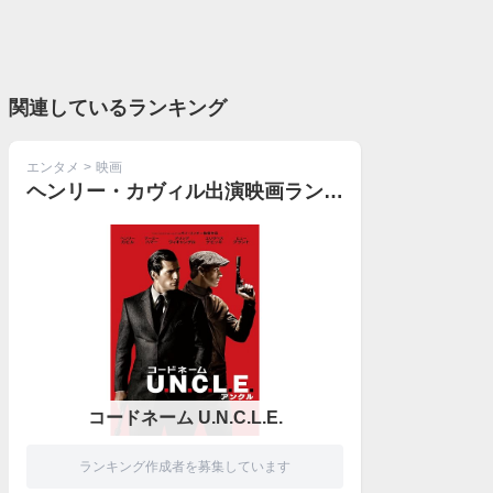
関連しているランキング
エンタメ
>
映画
ヘンリー・カヴィル出演映画ランキング
コードネーム U.N.C.L.E.
ランキング作成者を募集しています