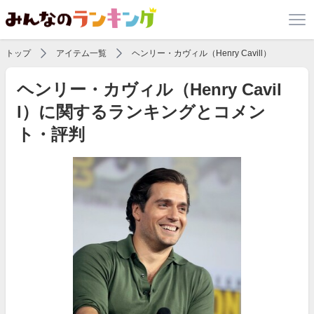
トップ
アイテム一覧
ヘンリー・カヴィル（Henry Cavill）
ヘンリー・カヴィル（Henry Cavil
l）に関するランキングとコメン
ト・評判