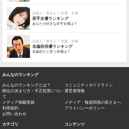
芸能人・著名人
>
俳優・女優
若手女優ランキング
あなたが好きな若手女優は？
芸能人・著名人
>
俳優・女優
名脇役俳優ランキング
名脇役だと思う俳優は？
みんなのランキング
みんなのランキングとは？
コミュニティガイドライン
順位の決まり方・不正投票につい
運営者情報
て
メディア掲載実績
メディア・報道関係の皆さまへ
利用規約
プライバシーポリシー
お問い合わせ
カテゴリ
コンテンツ