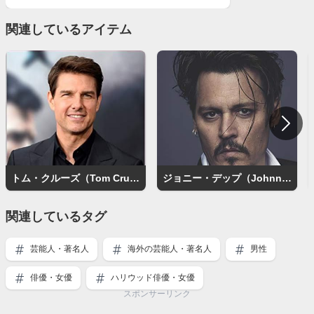
関連しているアイテム
トム・クルーズ（Tom Cruise）
ジョニー・デップ（Johnny Depp）
関連しているタグ
芸能人・著名人
海外の芸能人・著名人
男性
俳優・女優
ハリウッド俳優・女優
スポンサーリンク