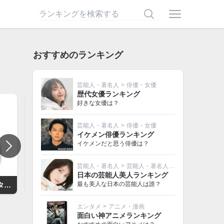
おすすめのランキング
芸能人・著名人
>
俳優・女優
歴代女優ランキング
好きな女優は？
芸能人・著名人
>
俳優・女優
イケメン俳優ランキング
イケメンだと思う俳優は？
芸能人・著名人
>
芸能人・著名人その他
日本の芸能人美人ランキング
最も美人な日本の芸能人は誰？
シャネル チャンス オー タンドゥル オードゥ トワレット （ヴァポリザター）
ルパン三世 史上最大の頭脳戦
GOD EATER
エンタメ
>
アニメ・漫画
面白い神アニメランキング