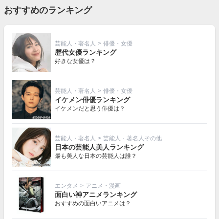
おすすめのランキング
芸能人・著名人
>
俳優・女優
歴代女優ランキング
好きな女優は？
芸能人・著名人
>
俳優・女優
イケメン俳優ランキング
イケメンだと思う俳優は？
芸能人・著名人
>
芸能人・著名人その他
日本の芸能人美人ランキング
最も美人な日本の芸能人は誰？
エンタメ
>
アニメ・漫画
面白い神アニメランキング
おすすめの面白いアニメは？