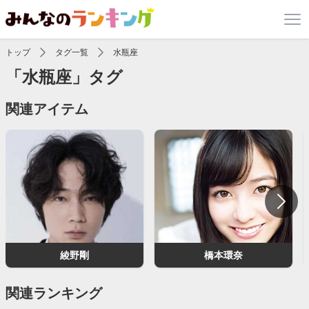
トップ
タグ一覧
水瓶座
「水瓶座」タグ
関連アイテム
綾野剛
橋本環奈
関連ランキング