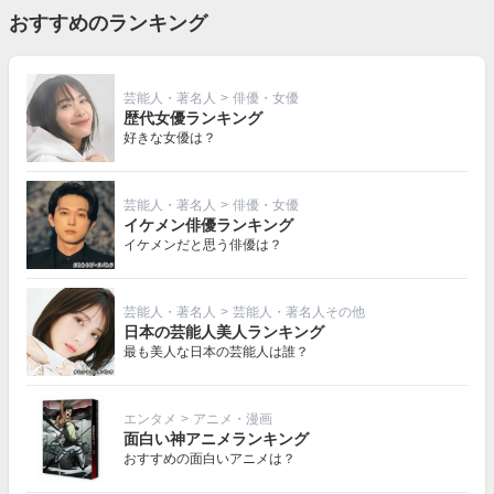
おすすめのランキング
芸能人・著名人
>
俳優・女優
歴代女優ランキング
好きな女優は？
芸能人・著名人
>
俳優・女優
イケメン俳優ランキング
イケメンだと思う俳優は？
芸能人・著名人
>
芸能人・著名人その他
日本の芸能人美人ランキング
最も美人な日本の芸能人は誰？
エンタメ
>
アニメ・漫画
面白い神アニメランキング
おすすめの面白いアニメは？