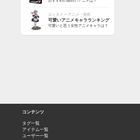
おすすめの面白いアニメは？
エンタメ
>
アニメ・漫画
可愛いアニメキャラランキング
可愛いと思う女性アニメキャラは？
コンテンツ
タグ一覧
アイテム一覧
ユーザー一覧