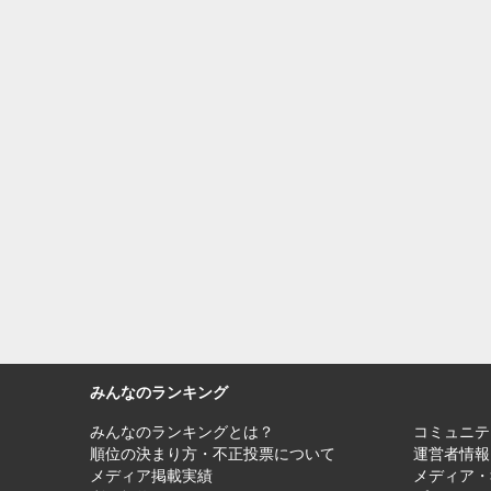
みんなのランキング
みんなのランキングとは？
コミュニテ
順位の決まり方・不正投票について
運営者情報
メディア掲載実績
メディア・