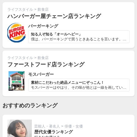
ライフスタイル
>
飲食店
ハンバーガー屋チェーン店ランキング
バーガーキング
知る人ぞ知る「オールヘビー」
僕は、バーガーキングで買うときあることを言います。それ...
ライフスタイル
>
飲食店
ファーストフード店ランキング
モスバーガー
素材にこだわった絶品メニューにぞっこん！
モスバーガーはやはり、その味が他とは一線を画しています...
おすすめのランキング
芸能人・著名人
>
俳優・女優
歴代女優ランキング