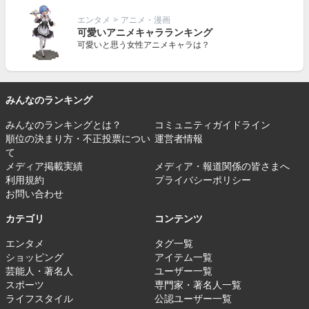
エンタメ
>
アニメ・漫画
可愛いアニメキャラランキング
可愛いと思う女性アニメキャラは？
みんなのランキング
みんなのランキングとは？
コミュニティガイドライン
順位の決まり方・不正投票につい
運営者情報
て
メディア掲載実績
メディア・報道関係の皆さまへ
利用規約
プライバシーポリシー
お問い合わせ
カテゴリ
コンテンツ
エンタメ
タグ一覧
ショッピング
アイテム一覧
芸能人・著名人
ユーザー一覧
スポーツ
専門家・著名人一覧
ライフスタイル
公認ユーザー一覧