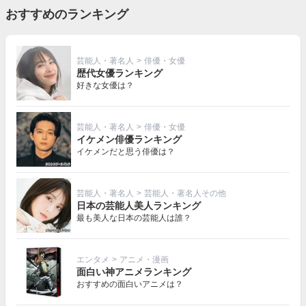
おすすめのランキング
芸能人・著名人
>
俳優・女優
歴代女優ランキング
好きな女優は？
芸能人・著名人
>
俳優・女優
イケメン俳優ランキング
イケメンだと思う俳優は？
芸能人・著名人
>
芸能人・著名人その他
日本の芸能人美人ランキング
最も美人な日本の芸能人は誰？
エンタメ
>
アニメ・漫画
面白い神アニメランキング
おすすめの面白いアニメは？