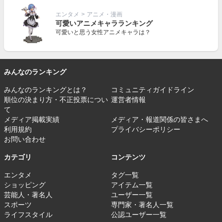
エンタメ
>
アニメ・漫画
可愛いアニメキャラランキング
可愛いと思う女性アニメキャラは？
みんなのランキング
みんなのランキングとは？
コミュニティガイドライン
順位の決まり方・不正投票につい
運営者情報
て
メディア掲載実績
メディア・報道関係の皆さまへ
利用規約
プライバシーポリシー
お問い合わせ
カテゴリ
コンテンツ
エンタメ
タグ一覧
ショッピング
アイテム一覧
芸能人・著名人
ユーザー一覧
スポーツ
専門家・著名人一覧
ライフスタイル
公認ユーザー一覧