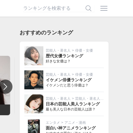
おすすめのランキング
芸能人・著名人
>
俳優・女優
歴代女優ランキング
好きな女優は？
芸能人・著名人
>
俳優・女優
イケメン俳優ランキング
イケメンだと思う俳優は？
芸能人・著名人
>
芸能人・著名人その他
日本の芸能人美人ランキング
最も美人な日本の芸能人は誰？
安田成美
古谷徹
エンタメ
>
アニメ・漫画
面白い神アニメランキング