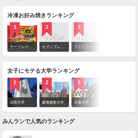
冷凍お好み焼きランキング
1
2
3
4
詳
細
テーブルマーク ごっつ旨いお好み焼
セブンプレミアム 海鮮お好み焼
ファミリーマート ふっくら旨いミックスお好み焼き
日清の関西風お好み焼 ぶた玉
を
見
る
女子にモテる大学ランキング
1
2
3
4
詳
細
法政大学
慶應義塾大学
京都大学
青山学院大学
を
見
る
みんランで人気のランキング