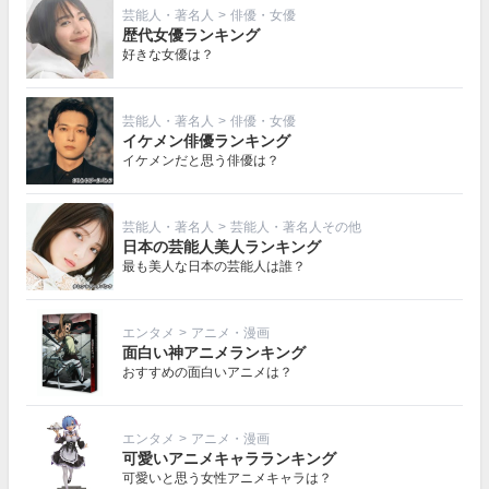
芸能人・著名人
>
俳優・女優
歴代女優ランキング
好きな女優は？
芸能人・著名人
>
俳優・女優
イケメン俳優ランキング
イケメンだと思う俳優は？
芸能人・著名人
>
芸能人・著名人その他
日本の芸能人美人ランキング
最も美人な日本の芸能人は誰？
エンタメ
>
アニメ・漫画
面白い神アニメランキング
おすすめの面白いアニメは？
エンタメ
>
アニメ・漫画
可愛いアニメキャラランキング
可愛いと思う女性アニメキャラは？