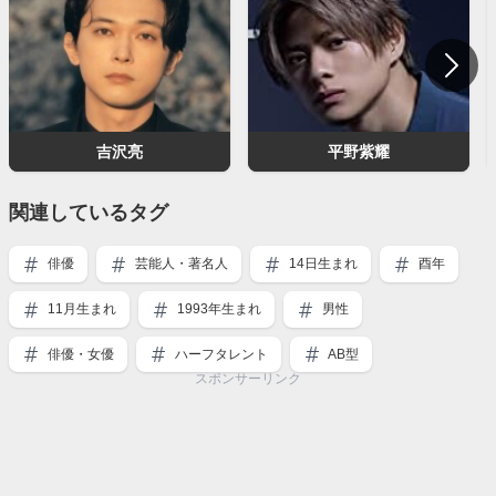
吉沢亮
平野紫耀
関連しているタグ
俳優
芸能人・著名人
14日生まれ
酉年
11月生まれ
1993年生まれ
男性
俳優・女優
ハーフタレント
AB型
スポンサーリンク