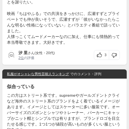
とを謝りたい。
映画『ちはやふる』での共演をきっかけに、広瀬すずとプライ
ベートでも仲が良いそうで、広瀬すずが「彼がいなかったらこ
んな明るい性格になっていない」とバラエティ番組で語ってい
ました。
人懐っこくてムードメーカーなのに加え、仕事にも情熱的って
本当尊敬できます。大好きです。
汐 里
さん(女性・20代)
3
2位
の評価
私服がオシャレな男性芸能人ランキング
でのコメント・評判
似合っている
この方はストリート系です。supremeやガールズドントクライ
など海外のストリート系のブランドをよく着ているイメージが
あります。イメージとしてはスケーターに多い服装です。オー
バーサイズのズボンとシャツやトレーナー、パーカーにキャッ
プかニット帽とシンプルでは有りますが、ブランドロゴを目立
たせる感じです。1つ1つが値段が高いものが多くいい服という