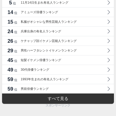
5
11月14日生まれ有名人ランキング
位
14
アミューズ俳優ランキング
位
15
私服がオシャレな男性芸能人ランキング
位
24
兵庫出身の有名人ランキング
位
26
ケチャップ顔イケメン芸能人ランキング
位
29
男性ハーフタレントイケメンランキング
位
45
短髪イケメン俳優ランキング
位
49
30代俳優ランキング
位
59
1993年生まれの有名人ランキング
位
59
男前俳優ランキング
位
すべて見る
スポンサーリンク