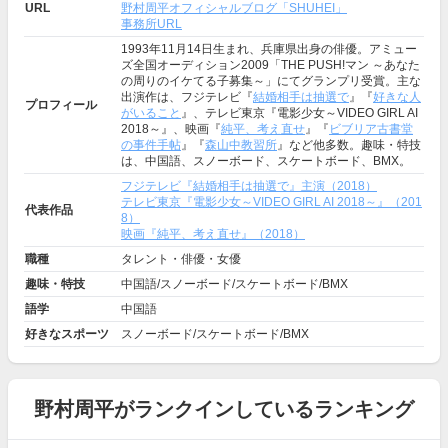
URL
野村周平オフィシャルブログ「SHUHEI」
事務所URL
1993年11月14日生まれ、兵庫県出身の俳優。アミュー
ズ全国オーディション2009「THE PUSH!マン ～あなた
の周りのイケてる子募集～」にてグランプリ受賞。主な
出演作は、フジテレビ『
結婚相手は抽選で
』『
好きな人
プロフィール
がいること
』、テレビ東京『電影少女～VIDEO GIRL AI
2018～』、映画『
純平、考え直せ
』『
ビブリア古書堂
の事件手帖
』『
森山中教習所
』など他多数。趣味・特技
は、中国語、スノーボード、スケートボード、BMX。
フジテレビ『結婚相手は抽選で』主演（2018）
テレビ東京『電影少女～VIDEO GIRL AI 2018～』（201
代表作品
8）
映画『純平、考え直せ』（2018）
職種
タレント・俳優・女優
趣味・特技
中国語/スノーボード/スケートボード/BMX
語学
中国語
好きなスポーツ
スノーボード/スケートボード/BMX
野村周平がランクインしているランキング