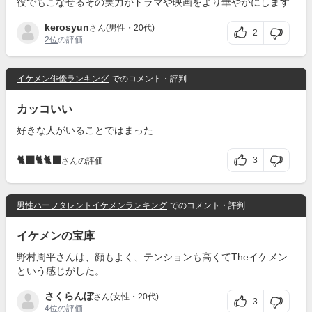
役でもこなせるその実力がドラマや映画をより華やかにします
kerosyun
さん(男性・20代)
2
2位
の評価
イケメン俳優ランキング
でのコメント・評判
カッコいい
好きな人がいることではまった
🐈‍⬛🐈🐈‍⬛
3
さんの評価
男性ハーフタレントイケメンランキング
でのコメント・評判
イケメンの宝庫
野村周平さんは、顔もよく、テンションも高くてTheイケメン
という感じがした。
さくらんぼ
さん(女性・20代)
3
4位
の評価