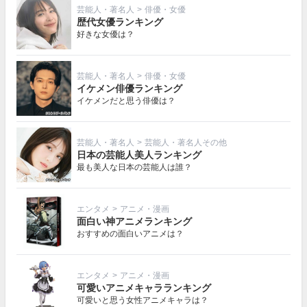
芸能人・著名人
>
俳優・女優
歴代女優ランキング
好きな女優は？
芸能人・著名人
>
俳優・女優
イケメン俳優ランキング
イケメンだと思う俳優は？
芸能人・著名人
>
芸能人・著名人その他
日本の芸能人美人ランキング
最も美人な日本の芸能人は誰？
エンタメ
>
アニメ・漫画
面白い神アニメランキング
おすすめの面白いアニメは？
エンタメ
>
アニメ・漫画
可愛いアニメキャラランキング
可愛いと思う女性アニメキャラは？