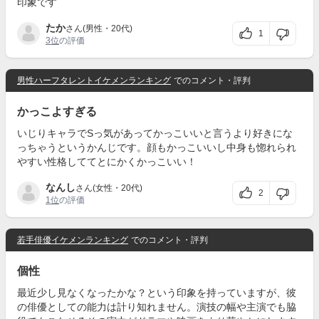
印象です
たか
さん(男性・20代)
1
3位
の評価
男性ハーフタレントイケメンランキング
でのコメント・評判
かっこよすぎる
いじりキャラでSっ気があってかっこいいと言うより好きにな
っちゃうというかんじです。顔もかっこいいし中身も惚れられ
やすい性格しててとにかくかっこいい！
なんし
さん(女性・20代)
2
1位
の評価
若手俳優イケメンランキング
でのコメント・評判
個性
最近少し見なくなったかな？という印象を持っていますが、彼
の俳優としての能力は計り知れません。演技の幅や主演でも脇