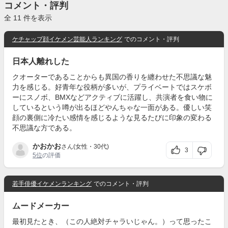
コメント・評判
全 11 件を表示
ケチャップ顔イケメン芸能人ランキング
でのコメント・評判
日本人離れした
クオーターであることからも異国の香りを纏わせた不思議な魅
力を感じる。好青年な役柄が多いが、プライベートではスケボ
ーにスノボ、BMXなどアクティブに活躍し、共演者を食い物に
しているという噂が出るほどやんちゃな一面がある。優しい笑
顔の裏側に冷たい感情を感じるような見るたびに印象の変わる
不思議な方である。
かおかお
さん(女性・30代)
3
5位
の評価
若手俳優イケメンランキング
でのコメント・評判
ムードメーカー
最初見たとき、（この人絶対チャラいじゃん。）って思ったこ