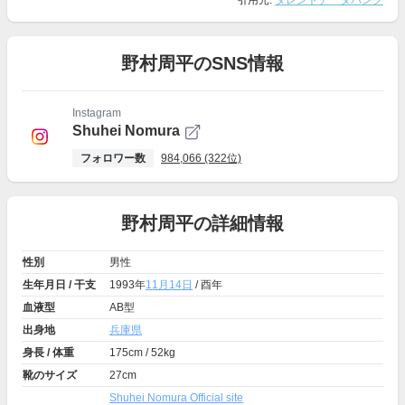
引用元:
タレントデータバンク
野村周平のSNS情報
Instagram
Shuhei Nomura
フォロワー数
984,066 (322位)
野村周平の詳細情報
性別
男性
生年月日 / 干支
1993年
11月14日
/ 酉年
血液型
AB型
出身地
兵庫県
身長 / 体重
175cm / 52kg
靴のサイズ
27cm
Shuhei Nomura Official site