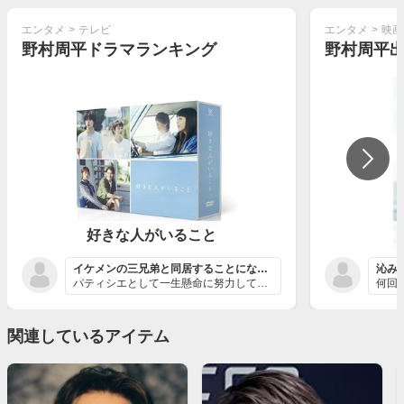
エンタメ
>
テレビ
エンタメ
>
映画
野村周平ドラマランキング
野村周平
好きな人がいること
イケメンの三兄弟と同居することになった美咲と三兄弟の間...
沁み
パティシエとして一生懸命に努力してきた美咲が急にクビに...
関連しているアイテム