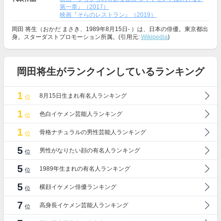
第一章』（2017）
映画『そらのレストラン』（2019）
岡田 将生（おかだ まさき、1989年8月15日- ）は、日本の俳優。東京都出
身。スターダストプロモーション所属。(引用元:
Wikipedia
)
岡田将生がランクインしているランキング
1
8月15日生まれ有名人ランキング
位
1
色白イケメン芸能人ランキング
位
1
骨格ナチュラルの男性芸能人ランキング
位
5
男性がなりたい顔の有名人ランキング
位
5
1989年生まれの有名人ランキング
位
5
横顔イケメン俳優ランキング
位
7
高身長イケメン芸能人ランキング
位