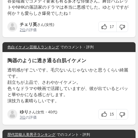
容姿端麗でコメディ要素も有る多才な俳優さん。舞台ハムレッ
トやNHKの落語家のドラマは本当に悪感でした。ゆとりですが
何か？も愛らしさ爆発でしたね！
チェリ英
さん(女性)
17
2位
の評価
色白イケメン芸能人ランキング
でのコメント・評判
陶器のように透き通る白肌イケメン
透明感がすごいです。毛穴ないんじゃないかと思うくらい綺麗
です。
顔立ちが上品で、さわやかイケメン。
色々なドラマや映画で活躍していますが、彼が出ているとパッ
と華やかになる感じがします。
演技力も素晴らしいです。
ゆり
さん(女性・40代)
15
3位
の評価
歴代芸能人美男子ランキング
でのコメント・評判