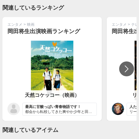
関連しているランキング
エンタメ
>
映画
エンタメ
>
テレ
岡田将生出演映画ランキング
岡田将生
天然コケッコー（映画）
リ
最高に甘酸っぱい青春物語です！
人た
都会から転校してきた爽やか少年と田舎育ちの少女が恋をす...
関連しているアイテム