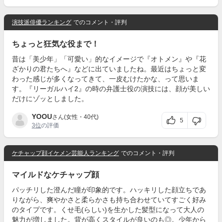
演技派俳優ランキング
でのコメント・評判
ちょっと狂気な役まで！
昔は「美少年」「可愛い」的なイメージで『オトメン』や『花
ざかりの君たちへ』などに出ていましたね。最近はちょっと変
わった感じが多くなってきて、一皮むけたかな、って思いま
す。『リーガルハイ2』の時の弁護士役の演技には、顔が美しい
だけにゾッとしました。
YOOU
さん(女性・40代)
5
3位
の評価
ケチャップ顔イケメン芸能人ランキング
でのコメント・評判
マイルドなケチャップ顔
パッチリした澄んだ瞳が印象的です。ハッキリした顔立ちであ
りながら、爽やかさと柔らかさも持ち合わせていてすごく好み
のタイプです。くせ毛(らしい)を生かした髪型になって大人の
魅力が増しました。背が高くスタイルが良いのも◎。少年から