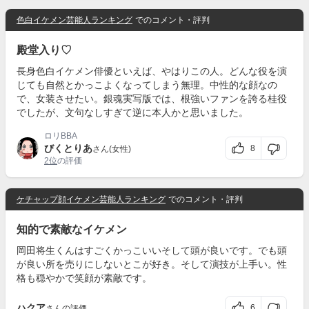
色白イケメン芸能人ランキング
でのコメント・評判
殿堂入り♡
長身色白イケメン俳優といえば、やはりこの人。どんな役を演
じても自然とかっこよくなってしまう無理。中性的な顔なの
で、女装させたい。銀魂実写版では、根強いファンを誇る桂役
でしたが、文句なしすぎて逆に本人かと思いました。
ロリBBA
びくとりあ
8
さん(女性)
2位
の評価
ケチャップ顔イケメン芸能人ランキング
でのコメント・評判
知的で素敵なイケメン
岡田将生くんはすごくかっこいいそして頭が良いです。でも頭
が良い所を売りにしないとこが好き。そして演技が上手い。性
格も穏やかで笑顔が素敵です。
ハクア
6
さんの評価