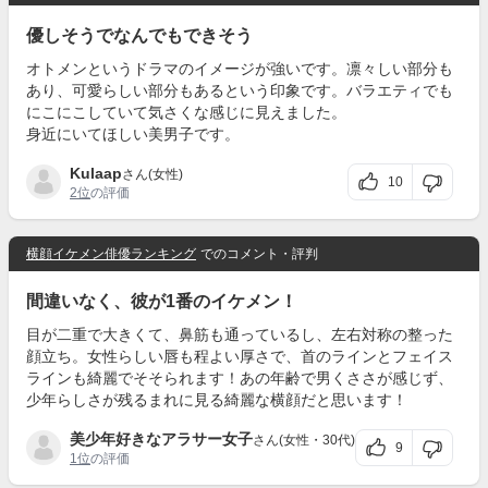
優しそうでなんでもできそう
オトメンというドラマのイメージが強いです。凛々しい部分も
あり、可愛らしい部分もあるという印象です。バラエティでも
にこにこしていて気さくな感じに見えました。
身近にいてほしい美男子です。
Kulaap
さん(女性)
10
2位
の評価
横顔イケメン俳優ランキング
でのコメント・評判
間違いなく、彼が1番のイケメン！
目が二重で大きくて、鼻筋も通っているし、左右対称の整った
顔立ち。女性らしい唇も程よい厚さで、首のラインとフェイス
ラインも綺麗でそそられます！あの年齢で男くささが感じず、
少年らしさが残るまれに見る綺麗な横顔だと思います！
美少年好きなアラサー女子
さん(女性・30代)
9
1位
の評価