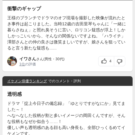
衝撃のギャップ
王様のブランチでドラマのオフ現場を撮影した映像が流れたと
き事件は起こりました。当時12歳の吉田里琴ちゃんに「一緒に
暮らさねぇ」と照れ臭そうに言い、ロリコン疑惑が浮上！しか
しかっこいいから、そんなの関係ないですよね。「ハライチ」
澤部さんとの仲の良さは微笑ましいですが、娘さんを狙ってい
ると言う新たな疑惑も......
イワさん
さん(男性・30代)
4
1位
の評価
イケメン俳優ランキング
でのコメント・評判
透明感
ドラマ「掟上今日子の備忘録」「ゆとりですがなにか」見てま
した～！
へなへなした役柄が割と多いイメージの岡田くんですが、そん
な役柄もなぜか似合う……！
優しい声も透明感のある顔も高い身長も、全部ひっくるめてイ
ケメンです。