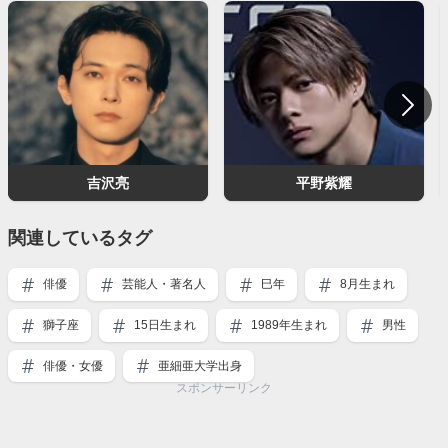
吉沢亮
平野紫耀
関連しているタグ
俳優
芸能人・著名人
巳年
8月生まれ
獅子座
15日生まれ
1989年生まれ
男性
俳優・女優
亜細亜大学出身
スポンサーリンク