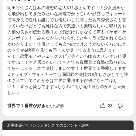
岡田将生さんは私の理想の恋人&旦那さんです！！少女漫画か
ら飛び出してきたみたいな綺麗でかっこいい顔立ちでキュート
で高身長で性格も誰にでも優しいし共演した西島秀俊さんも言
っていたけどとても純粋な方で気遣いも素晴らしいし喋り方も
人柄の良さが伝わる喋り方で顔だけじゃなくて声もイケボイケ
メンボイス！！みんなからいじられてとキャラで愛されてるの
がわかります！俳優としても文句のつけようがないくらいにど
のドラマ&映画を見ても同じ人が演じてるように思えませ
ん！！恋愛モノやシェークスピア等々いわゆるカメレオン俳優
ですね！！お芝居にたいしてもとても真面目に真摯に取り組ん
でらっしゃるし本当演技うまいです！！世界で１番愛してます
♫ドライブ・マイ・カーでも岡田君の演技力&美しさがとても評
価されていてこれからは世界に通用する俳優になってほし
い！！ずっと愛してます♫ちなみに同じ誕生日なのがめちゃ嬉
しい♫
世界で１番君が好き
22
さんの評価
若手俳優イケメンランキング
でのコメント・評判