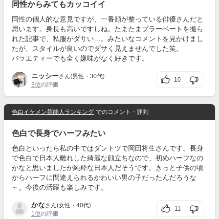
同性からみてもカッコイイ
同性の個人的な意見ですが、一番顔が整っている俳優さんだと
思います。身長も高いですしね。たまたまプラーベートを撮ら
れた記事で、私服がダサい…。みたいなコメントを見かけまし
たが、スタイルが良いのでダサく見えませんでした笑。
バラエティーでも全く嫌味がなく好きです。
ニッシー
さん(男性・30代)
10
3位
の評価
色白イケメン芸能人ランキング
でのコメント・評判
色白で長身でハーフみたい
色白といったら私の中ではダントツで岡田将生さんです。長身
で色白で日本人離れした綺麗な顔立ちなので、初めハーフなの
かなと思いましたが純粋な日本人だそうです。きっと子供の頃
からハーフに間違えられるかわいい男の子だったんだろうな
～。今後の活躍も楽しみです。
かな
さん(女性・40代)
11
1位
の評価