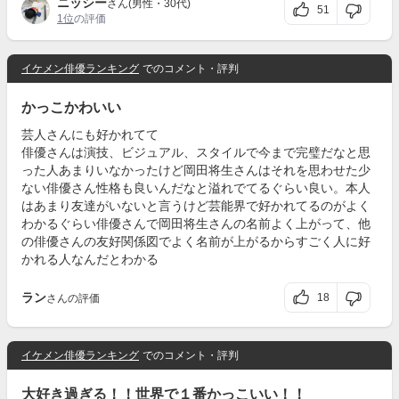
ニッシー
さん(男性・30代)
51
1位
の評価
イケメン俳優ランキング
でのコメント・評判
かっこかわいい
芸人さんにも好かれてて
俳優さんは演技、ビジュアル、スタイルで今まで完璧だなと思
った人あまりいなかったけど岡田将生さんはそれを思わせた少
ない俳優さん性格も良いんだなと溢れでてるぐらい良い。本人
はあまり友達がいないと言うけど芸能界で好かれてるのがよく
わかるぐらい俳優さんで岡田将生さんの名前よく上がって、他
の俳優さんの友好関係図でよく名前が上がるからすごく人に好
かれる人なんだとわかる
ラン
18
さんの評価
イケメン俳優ランキング
でのコメント・評判
大好き過ぎる！！世界で１番かっこいい！！