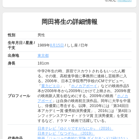
引用元:
Amazon
岡田将生の詳細情報
性別
男性
生年月日 / 星座 /
1989年
8月15日
/ しし座 / 巳年
干支
出身地
東京都
身長
181cm
中学2年生の時、原宿でスカウトされるもいったん断
る。その後、高校進学後に事務所に連絡し芸能界に入
る。2006年、日本工学院専門学校のCMでデビュー。
「
重力ピエロ
」、「
ホノカアボーイ
」などの映画作品5
本が2008年冬から2009年にかけて上映され、2009年度
プロフィール
の映画新人賞を総なめにする。2009年の映画「
ホノカ
アボーイ
」は自身の映画初主演作品。同年に大学を中退
し、俳優業に専念する。以降、2010年には「第34回日
本アカデミー賞 優秀助演男優賞」、2016には「第4回コ
ンフィデンスアワード・ドラマ賞 主演男優賞」を受賞
するなど、ドラマ・映画で活躍している。
日本テレビ『ゆとりですがなにか』（2016）
日本テレビ『なつぞら』（2019）
代表作品
映画『ジョジョの奇妙な冒険 ダイヤモンドは砕けない