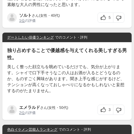
素敵な大人の男性になったと思います。
ソルト
さん(女性・40代)
5
1位
の評価
デートしたい俳優ランキング
でのコメント・評判
独り占めすることで優越感を与えてくれる美しすぎる男
性。
美しく整った顔立ちを眺めているだけでも、気分が上がりま
す。シャイで口下手そうなこの人はお酒が入るとどうなるの
か、ものすごく興味があります。聞き上手な感じがするけど、
テンションが高くなっておしゃべりになるかもしれないと妄想
するのがたまりません。
エメラルド
さん(女性・50代)
3
2位
の評価
色白イケメン芸能人ランキング
でのコメント・評判