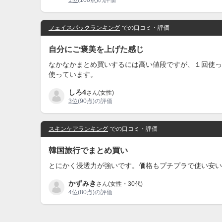
1位
(100点)の評価
フェイスパックランキング
での口コミ・評価
自分にご褒美を上げた感じ
なかなかまとめ買いするには高い値段ですが、１回使っ
使っています。
しろ4
さん(女性)
3位
(90点)の評価
スキンケアランキング
での口コミ・評価
韓国旅行でまとめ買い
とにかく浸透力が強いです。価格もプチプラで使い安い
かずみき
さん(女性・30代)
4位
(80点)の評価