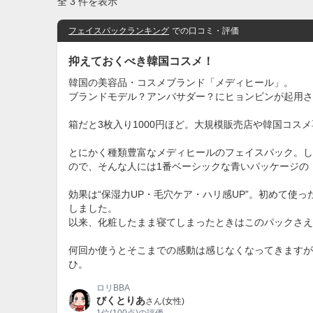
全 3 件を表示
フェイスパックランキング
での口コミ・評価
抑えておくべき韓国コスメ！
韓国の美容品・コスメブランド「メディヒール」。
ブランドモデル？アンバサダー？にヒョンビンが起用さ
箱だと3枚入り1000円ほど。大規模販売店や韓国コ
とにかく種類豊富なメディヒールのフェイスパック。し
ので、そんな人には1番ベーシックな青いパッケージの「
効果は“保湿力UP・毛穴ケア・ハリ感UP”。初めて使
しました。
以来、化粧したまま寝てしまったときはこのパックさえ
何回か使うとそこまでの感動は感じなくなってきますが
ひ。
ロリBBA
びくとりあ
さん(女性)