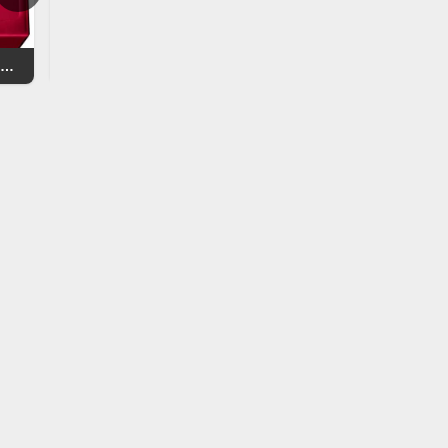
ルルルン ルルルンプレシャス RED
メディヒール ティーツリーケアソリューションアンプルマスクJEX
無印良品 オーガニック保湿化粧液