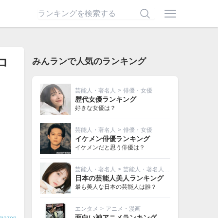
コ
みんランで人気のランキング
芸能人・著名人
>
俳優・女優
歴代女優ランキング
好きな女優は？
芸能人・著名人
>
俳優・女優
イケメン俳優ランキング
イケメンだと思う俳優は？
芸能人・著名人
>
芸能人・著名人その他
日本の芸能人美人ランキング
最も美人な日本の芸能人は誰？
エンタメ
>
アニメ・漫画
面白い神アニメランキング