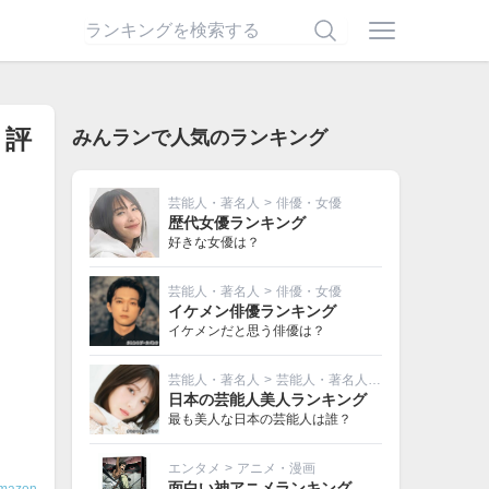
・評
みんランで人気のランキング
芸能人・著名人
>
俳優・女優
歴代女優ランキング
好きな女優は？
芸能人・著名人
>
俳優・女優
イケメン俳優ランキング
イケメンだと思う俳優は？
芸能人・著名人
>
芸能人・著名人その他
日本の芸能人美人ランキング
最も美人な日本の芸能人は誰？
エンタメ
>
アニメ・漫画
面白い神アニメランキング