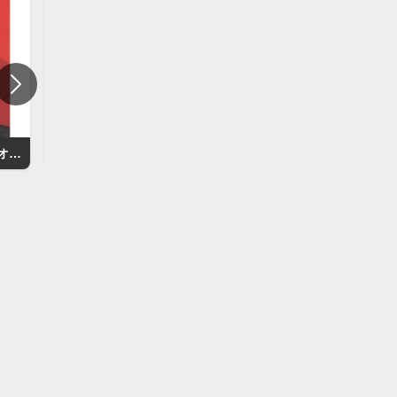
レオナルド・ディカプリオ（Leonardo DiCaprio）
ジェイソン・ステイサム（Jason Statham）
ドウェイン・ジョンソン