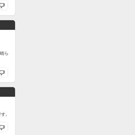
晴ら
です。