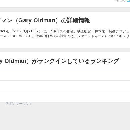
引用元:
A
ン（Gary Oldman）の詳細情報
[gɛəri -]、1958年3月21日 - ）は、イギリスの俳優、映画監督、脚本家、映画プロデ
（Laila Morse）。近年の日本での報道では、ファーストネームについてギャ
y Oldman）がランクインしているランキング
スポンサーリンク