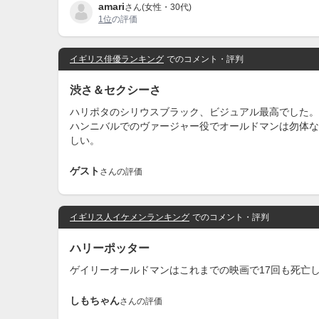
amari
さん(女性・30代)
1位
の評価
イギリス俳優ランキング
でのコメント・評判
渋さ＆セクシーさ
ハリポタのシリウスブラック、ビジュアル最高でした。
ハンニバルでのヴァージャー役でオールドマンは勿体な
しい。
ゲスト
さんの評価
イギリス人イケメンランキング
でのコメント・評判
ハリーポッター
ゲイリーオールドマンはこれまでの映画で17回も死亡
しもちゃん
さんの評価