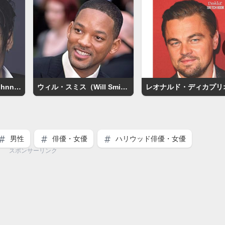
ジョニー・デップ（Johnny Depp）
ウィル・スミス（Will Smith）
男性
俳優・女優
ハリウッド俳優・女優
スポンサーリンク