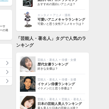
mazon
おすすめの面白いアニメは？
エンタメ
>
アニメ・漫画
可愛いアニメキャラランキング
可愛いと思う女性アニメキャラは？
ューサ
リーの発
「芸能人・著名人」タグで人気のラ
ンキング
芸能人・著名人
>
俳優・女優
歴代女優ランキング
好きな女優は？
芸能人・著名人
>
俳優・女優
イケメン俳優ランキング
イケメンだと思う俳優は？
芸能人・著名人
>
芸能人・著名人その他
日本の芸能人美人ランキング
最も美人な日本の芸能人は誰？