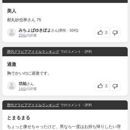
美人
都丸紗也華さん 75
みちょぱゆきぽよ
さん(男性・50代)
2
23位
の評価
歴代グラビアアイドルランキング
でのコメント・評判
過激
胸でかいのに過激です。
功祐
さん
2
14位
の評価
歴代グラビアアイドルランキング
でのコメント・評判
とまるまる
ちょっと痩せちゃったけど、男なら一度はお持ち帰りしたい理