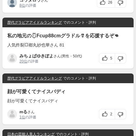
コウタロウ
さん
26
8位
の評価
歴代グラビアアイドルランキング
でのコメント・評判
私の地元の🩱Fcup88cmグラドル👙を応援するぞ👊
人気炸裂💥都丸紗也華さん 81
みちょぱゆきぽよ
さん(男性・50代)
5
20位
の評価
歴代グラビアアイドルランキング
でのコメント・評判
顔が可愛くてナイスバディ
顔が可愛くてナイスバディ
mる
さん
2
1位
の評価
日本の芸能人美人ランキング
でのコメント・評判