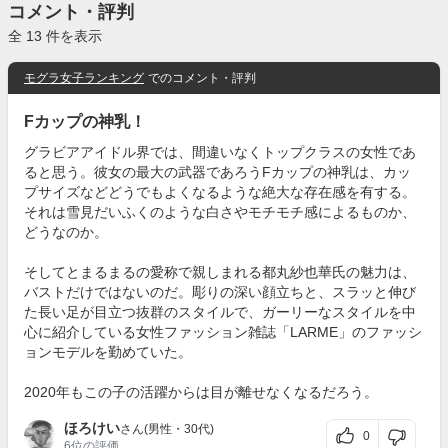
コメント・評判
全 13 件を表示
モグラ女子ランキング
でのコメント・評判
Fカップの神乳！
グラビアアイドル界では、間違いなくトップクラスの女性であ
ると思う。彼女の最大の武器であろうFカップの神乳は、カッ
プサイズなどどうでもよくなるような絶大な存在感を有する。
それは雪見だいふくのような白さやモチモチ感によるものか、
どうなのか。
そしてとまるまるの愛称で親しまれる都丸紗也華氏の魅力は、
バストだけではないのだ。彫りの深い顔立ちと、スラッと伸び
た長い足が目立つ抜群のスタイルで、ガーリーなスタイルを中
心に紹介している女性ファッション雑誌「LARME」のファッシ
ョンモデルを勤めていた。
2020年もこの子の活躍からは目が離せなくなるだろう。
ほろけい
さん(男性・30代)
0
6位
の評価