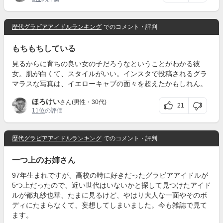
歴代グラビアアイドルランキング
でのコメント・評判
もちもちしている
見るからに育ちの良い女の子だろうなということがわかる彼
女。肌が白くて、スタイルがいい。インスタで投稿されるグラ
マラスな写真は、イエローキャブの面々を超えたかもしれん。
ほろけい
さん(男性・30代)
21
11位
の評価
歴代グラビアアイドルランキング
でのコメント・評判
一つ上のお姉さん
97年生まれですが、高校の時に好きだったグラビアアイドルが
5つ上だったので、近い世代はいないかと探して見つけたアイド
ルが都丸紗也華、たまに見るけど、やはり大人な一面やそのボ
ディにたまらなくて、妄想してしまいました。今も雑誌で見て
ます。