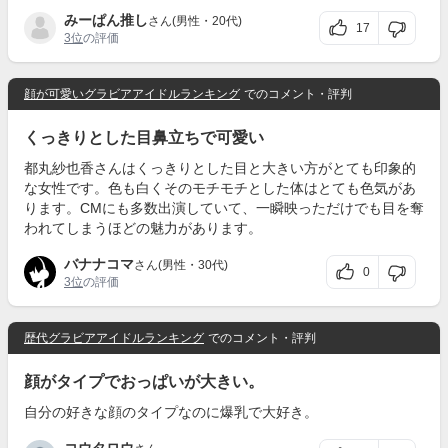
みーぱん推し
さん(男性・20代)
17
3位
の評価
顔が可愛いグラビアアイドルランキング
でのコメント・評判
くっきりとした目鼻立ちで可愛い
都丸紗也香さんはくっきりとした目と大きい方がとても印象的
な女性です。色も白くそのモチモチとした体はとても色気があ
ります。CMにも多数出演していて、一瞬映っただけでも目を奪
われてしまうほどの魅力があります。
バナナコマ
さん(男性・30代)
0
3位
の評価
歴代グラビアアイドルランキング
でのコメント・評判
顔がタイプでおっぱいが大きい。
自分の好きな顔のタイプなのに爆乳で大好き。