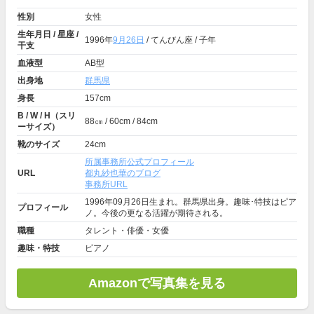
性別
女性
生年月日 / 星座 /
1996年
9月26日
/ てんびん座 / 子年
干支
血液型
AB型
出身地
群馬県
身長
157cm
B / W / H（スリ
88㎝ / 60cm / 84cm
ーサイズ）
靴のサイズ
24cm
所属事務所公式プロフィール
URL
都丸紗也華のブログ
事務所URL
1996年09月26日生まれ。群馬県出身。趣味･特技はピア
プロフィール
ノ。今後の更なる活躍が期待される。
職種
タレント・俳優・女優
趣味・特技
ピアノ
Amazonで写真集を見る