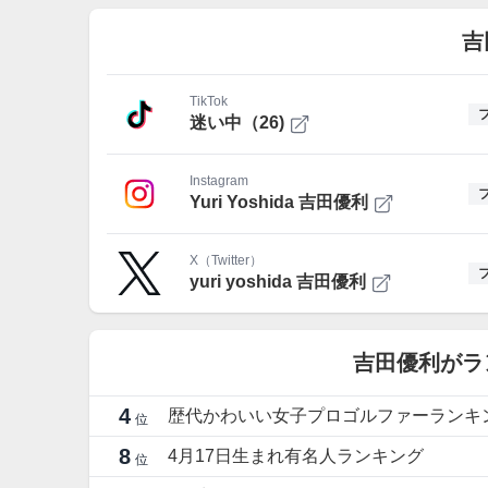
吉
TikTok
迷い中（26)
Instagram
Yuri Yoshida 吉田優利
X（Twitter）
yuri yoshida 吉田優利
吉田優利がラ
4
歴代かわいい女子プロゴルファーランキ
位
8
4月17日生まれ有名人ランキング
位