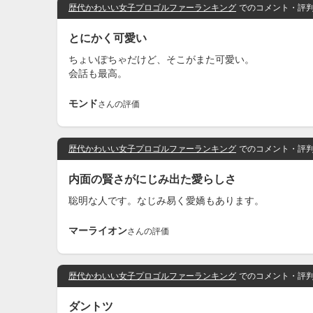
歴代かわいい女子プロゴルファーランキング
でのコメント・評
とにかく可愛い
ちょいぽちゃだけど、そこがまた可愛い。
会話も最高。
モンド
さんの評価
歴代かわいい女子プロゴルファーランキング
でのコメント・評
内面の賢さがにじみ出た愛らしさ
聡明な人です。なじみ易く愛嬌もあります。
マーライオン
さんの評価
歴代かわいい女子プロゴルファーランキング
でのコメント・評
ダントツ