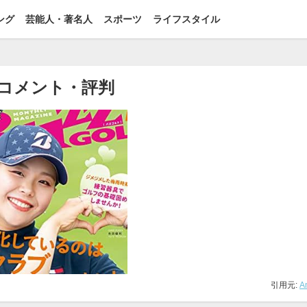
ング
芸能人・著名人
スポーツ
ライフスタイル
コメント・評判
引用元:
A