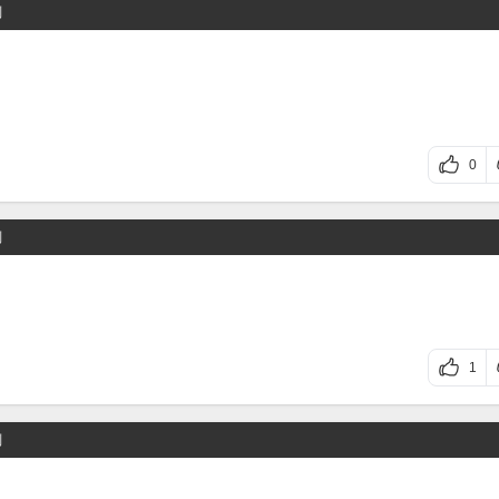
判
0
判
1
判