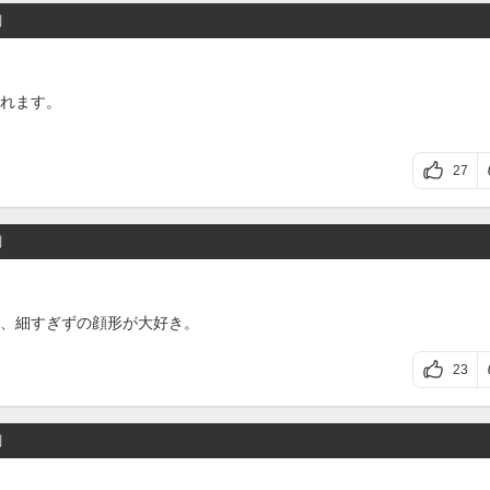
判
れます。
27
判
、細すぎずの顔形が大好き。
23
判