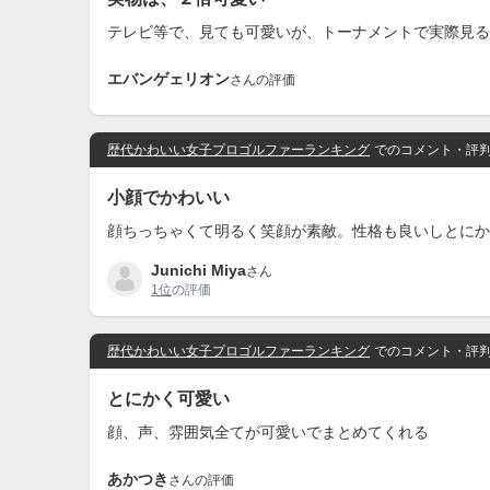
テレビ等で、見ても可愛いが、トーナメントで実際見る
エバンゲェリオン
さんの評価
歴代かわいい女子プロゴルファーランキング
でのコメント・評
小顔でかわいい
顔ちっちゃくて明るく笑顔が素敵。性格も良いしとにか
Junichi Miya
さん
1位
の評価
歴代かわいい女子プロゴルファーランキング
でのコメント・評
とにかく可愛い
顔、声、雰囲気全てが可愛いでまとめてくれる
あかつき
さんの評価