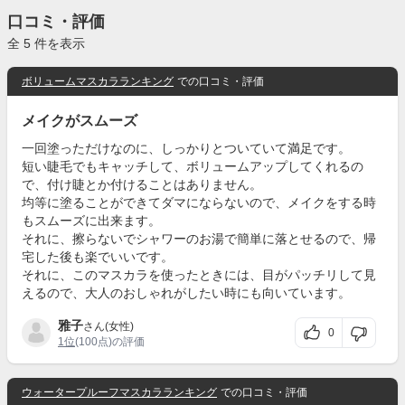
口コミ・評価
全 5 件を表示
ボリュームマスカラランキング
での口コミ・評価
メイクがスムーズ
一回塗っただけなのに、しっかりとついていて満足です。
短い睫毛でもキャッチして、ボリュームアップしてくれるの
で、付け睫とか付けることはありません。
均等に塗ることができてダマにならないので、メイクをする時
もスムーズに出来ます。
それに、擦らないでシャワーのお湯で簡単に落とせるので、帰
宅した後も楽でいいです。
それに、このマスカラを使ったときには、目がパッチリして見
えるので、大人のおしゃれがしたい時にも向いています。
雅子
さん(女性)
0
1位
(100点)の評価
ウォータープルーフマスカラランキング
での口コミ・評価