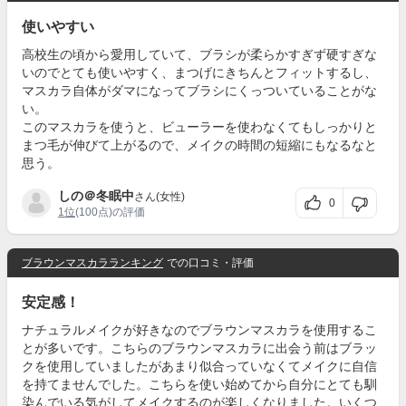
使いやすい
高校生の頃から愛用していて、ブラシが柔らかすぎず硬すぎな
いのでとても使いやすく、まつげにきちんとフィットするし、
マスカラ自体がダマになってブラシにくっついていることがな
い。
このマスカラを使うと、ビューラーを使わなくてもしっかりと
まつ毛が伸びて上がるので、メイクの時間の短縮にもなるなと
思う。
しの＠冬眠中
さん(女性)
0
1位
(100点)の評価
ブラウンマスカラランキング
での口コミ・評価
安定感！
ナチュラルメイクが好きなのでブラウンマスカラを使用するこ
とが多いです。こちらのブラウンマスカラに出会う前はブラッ
クを使用していましたがあまり似合っていなくてメイクに自信
を持てませんでした。こちらを使い始めてから自分にとても馴
染んでいる気がしてメイクするのが楽しくなりました。いくつ