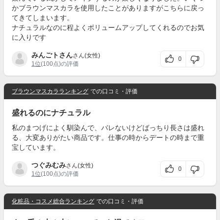
かブラウンマスカラを使用したことがありますがこちらに戻っ
てきてしまいます。
ナチュラルなのに程よくボリュームアップしてくれるのでお気
に入りです
みんごトさん
さん(女性)
0
1位
(100点)の評価
ブラウンマスカラランキング
での口コミ・評価
盛れるのにナチュラル
私のまつげによく馴染んで、バレないけどばっちり長さは盛れ
る、大変ありがたい商品です。仕事の時からデートの時まで重
宝しています。
つぐみむみ
さん(女性)
0
1位
(100点)の評価
化粧品・コスメ総合ランキング
での口コミ・評価