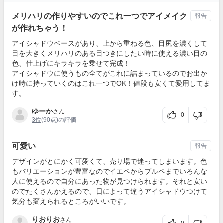
メリハリの作りやすいのでこれ一つでアイメイク
報告
が作れちゃう！
アイシャドウベースがあり、上から重ねる色、目尻を濃くして
目を大きくメリハリのある目つきにしたい時に使える濃い目の
色、仕上げにキラキラを乗せて完成！
アイシャドウに使うもの全てがこれに詰まっているのでお出か
け時に持っていくのはこれ一つでOK！値段も安くて愛用してま
す。
ゆーか
さん
0
3位
(90点)の評価
可愛い
報告
デザインがとにかく可愛くて、売り場で迷ってしまいます。色
もバリエーションが豊富なのでイエベからブルベまでいろんな
人に使えるので自分にあった物が見つけられます。それと安い
のでたくさんかえるので、日によって違うアイシャドウつけて
気分も変えられるところがいいです。
りおりお
さん
0