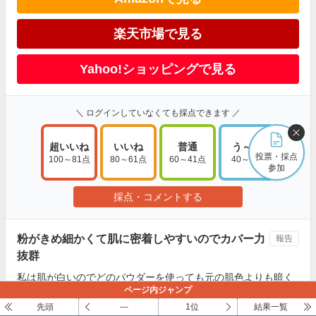
楽天市場で見る
Yahoo!ショッピングで見る
＼ ログインしていなくても採点できます ／
超いいね
いいね
普通
う～ん
投票・採点
100～81点
80～61点
60～41点
40～1点
参加
採点・コメントする
粉がきめ細かくて肌に密着しやすいのでカバー力
報告
抜群
私は肌が白いのでどのパウダーを使っても元の肌色よりも暗く
ページ内ジャンプ
見えてしまうのが悩みでした。また、色白でニキビやニキビ跡
が他の人に比べめ目立つ為、カバー力があって自分の色にあっ
先頭
---
1位
結果一覧