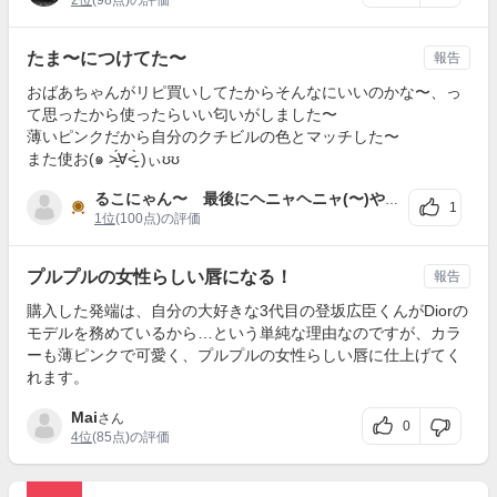
2位
(98点)の評価
たま〜につけてた〜
報告
おばあちゃんがリピ買いしてたからそんなにいいのかな〜、っ
て思ったから使ったらいい匂いがしました〜
薄いピンクだから自分のクチビルの色とマッチした〜
また使お(๑ ˃̵͈́∀˂̵͈̀ )ぃʊʊ
るこにゃん〜 最後にヘニャヘニャ(〜)やるのか好きぃ〜（常日常の会話でも〜）
1
1位
(100点)の評価
プルプルの女性らしい唇になる！
報告
購入した発端は、自分の大好きな3代目の登坂広臣くんがDiorの
モデルを務めているから…という単純な理由なのですが、カラ
ーも薄ピンクで可愛く、プルプルの女性らしい唇に仕上げてく
れます。
Mai
さん
0
4位
(85点)の評価