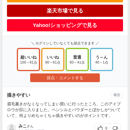
楽天市場で見る
Yahoo!ショッピングで見る
＼ ログインしていなくても採点できます ／
超いいね
いいね
普通
う～ん
100～81点
80～61点
60～41点
40～1点
採点・コメントする
描きやすい
報告
眉毛書きがなくなってしまい買いに行ったところ、このアイブ
ロウが目に入りました。ペンシルとパウダーとぼかしがついて
いて、何よりめちゃくちゃ描きやすいのがポイントです。
みこ
さん
0