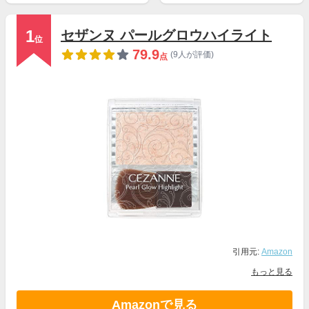
1
セザンヌ パールグロウハイライト
位
79.9
(9人が評価)
点
引用元:
Amazon
もっと見る
Amazonで見る