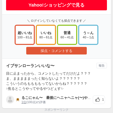
Yahoo!ショッピングで見る
＼ ログインしていなくても採点できます ／
超いいね
いいね
普通
う～ん
100～81点
80～61点
60～41点
40～1点
採点・コメントする
イブサンローランいいな〜
報告
目に止まったから、コメントしたってだけだよ？？？
ま、まままままったく知らないよ？？？？？？
こういうのもももももってないからね？？？？？？
↑焦るとこうやってやるやつどぇす✨
るこにゃん〜 最後にヘニャヘニャ(〜)やるのか好きぃ〜（常日常の会話でも〜）
1
1位
(100点)の評価
スポンサーリンク