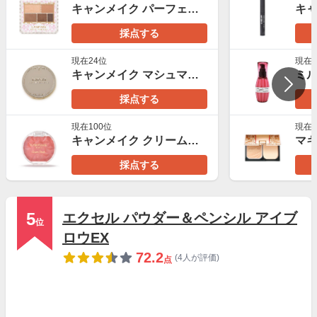
キャンメイク パーフェクトマルチアイズ
採点する
現在24位
現在1
キャンメイク マシュマロフィニッシュパウダー
採点する
現在100位
現在3
キャンメイク クリームチーク
採点する
5
エクセル パウダー＆ペンシル アイブ
位
ロウEX
72.2
(4人が評価)
点