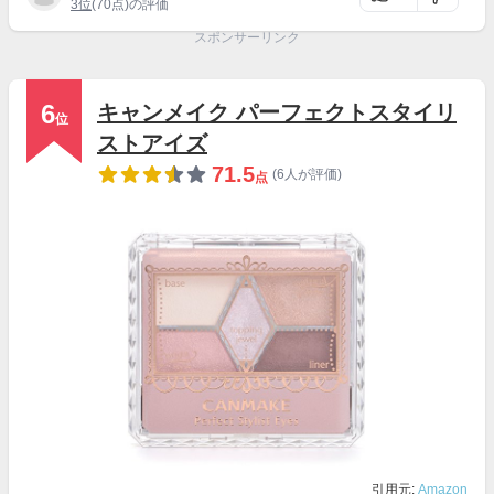
3位
(70点)の評価
スポンサーリンク
6
キャンメイク パーフェクトスタイリ
位
ストアイズ
71.5
(6人が評価)
点
引用元:
Amazon