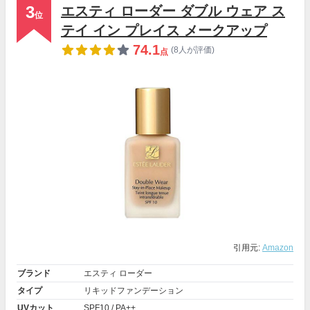
3
エスティ ローダー ダブル ウェア ス
位
テイ イン プレイス メークアップ
74.1
(8人が評価)
点
引用元:
Amazon
ブランド
エスティ ローダー
タイプ
リキッドファンデーション
UVカット
SPF10 / PA++