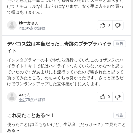
たいと思えば一緒についてくる付属のものでスーッと滑らすだ
けでナチュラルな仕上がりになります。安く手に入るので買っ
て損はありません。
ゆーか
さん
0
2位
(95点)の評価
デパコス並は本当だった…奇跡のプチプラハイラ
報告
イト
インスタグラマーの中でやたら流行っていたこのセザンヌのハ
イライト！今まで私はハイライトなんていらないかな〜と思っ
ていたのですがあまりにも流行っていたので騙されたと思って
買ってみたところ、めちゃくちゃ良かったです。さっと塗るだ
けでワンランクアップした立体感が手に入ります。
az
さん
0
4位
(75点)の評価
これ見たことある〜！
報告
使ったことは1回もないけど、生活音（だっけ〜？）で見たこと
ある〜