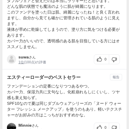
ダブルウェアと会えたのは本当にラッキーだと思います。
どんな肌の状態でも魔法のように肌が綺麗になります。
このファンデを塗った日は肌、綺麗になったね！と良く言われ
ますし、自分から見ても確かに管理されている肌のように見え
ます。
液体が早めに乾燥してしまうので、塗り方に気をつける必要が
あります。
カバー力がいいので、透明感のある肌を目指している方にはオ
ススメしません。
suwa
さん
0
1位
(100点)の評価
エスティーローダーのベストセラー
報告
ファンデーションの定番になりつつあるやつ。
カバー力、保湿力共に文句なし。化粧崩れもしにくいし、ツヤ
感も衰え知らず。
SPF10なので夏は同じダブルウェアシリーズの「ヌード ウォー
ター フレッシュ メークアップ」を使うのもあり。軽いテクスチ
ャーがお好みの方はこっちがおすすめかな。
Minnie
さん
0