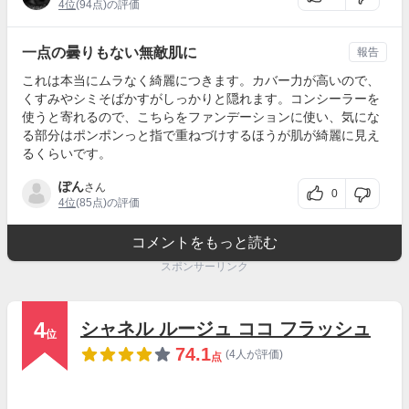
4位
(94点)の評価
一点の曇りもない無敵肌に
報告
これは本当にムラなく綺麗につきます。カバー力が高いので、
くすみやシミそばかすがしっかりと隠れます。コンシーラーを
使うと寄れるので、こちらをファンデーションに使い、気にな
る部分はポンポンっと指で重ねづけするほうが肌が綺麗に見え
るくらいです。
ぽん
さん
0
4位
(85点)の評価
コメントをもっと読む
スポンサーリンク
4
シャネル ルージュ ココ フラッシュ
位
74.1
(4人が評価)
点