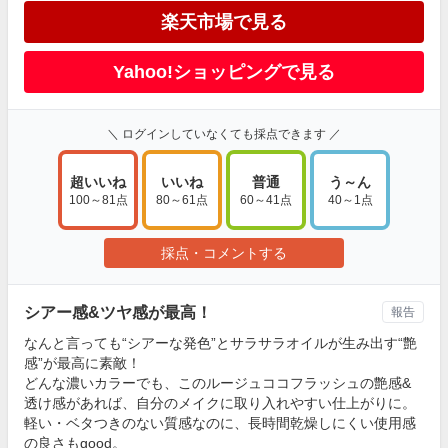
楽天市場で見る
Yahoo!ショッピングで見る
＼ ログインしていなくても採点できます ／
超いいね
いいね
普通
う～ん
100～81点
80～61点
60～41点
40～1点
採点・コメントする
シアー感&ツヤ感が最高！
報告
なんと言っても“シアーな発色”とサラサラオイルが生み出す“艶
感”が最高に素敵！
どんな濃いカラーでも、このルージュココフラッシュの艶感&
透け感があれば、自分のメイクに取り入れやすい仕上がりに。
軽い・ベタつきのない質感なのに、長時間乾燥しにくい使用感
の良さもgood。