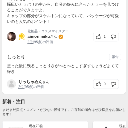
幅広いカラバリの中から、自分の好みに合ったカラーを見つけ
ることができますよ♩
キャップの部分がスケルトンになっていて、パッケージが可愛
いのも人気のポイント！
化粧品・コスメマイスター
aimori miku
1
さん
2位
(95点)の評価
しっとり
報告
塗った後に残るしっとりさがべとべとしすぎずちょうどよくて
好き
りっちゃぬん
さん
0
2位
(95点)の評価
新着・注目
まだまだ採点・コメントが少ない候補です。ご存知の場合はぜひ採点をお願いし
ます！
現在73位
現在2