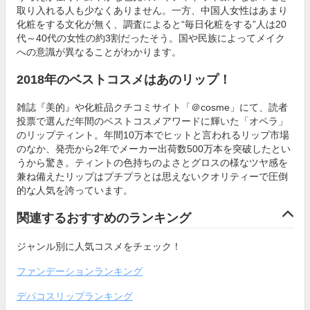
取り入れる人も少なくありません。一方、中国人女性はあまり
化粧をする文化が無く、調査によると“毎日化粧をする”人は20
代～40代の女性の約3割だったそう。国や民族によってメイク
への意識が異なることがわかります。
2018年のベストコスメはあのリップ！
雑誌『美的』や化粧品クチコミサイト「＠cosme」にて、読者
投票で選んだ年間のベストコスメアワードに輝いた「オペラ」
のリップティント。年間10万本でヒットと言われるリップ市場
のなか、発売から2年でメーカー出荷数500万本を突破したとい
うから驚き。ティントの色持ちのよさとグロスの様なツヤ感を
兼ね備えたリップはプチプラとは思えないクオリティーで圧倒
的な人気を誇っています。
関連するおすすめのランキング
ジャンル別に人気コスメをチェック！
ファンデーションランキング
デパコスリップランキング