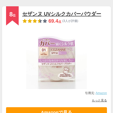
8
セザンヌ UVシルクカバーパウダー
位
69.4
(3人が評価)
点
引用元:
Amazon
もっと見る
Amazonで見る