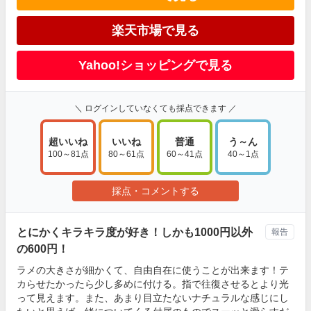
楽天市場で見る
Yahoo!ショッピングで見る
＼ ログインしていなくても採点できます ／
超いいね
いいね
普通
う～ん
100～81点
80～61点
60～41点
40～1点
採点・コメントする
とにかくキラキラ度が好き！しかも1000円以外
報告
の600円！
ラメの大きさが細かくて、自由自在に使うことが出来ます！テ
カらせたかったら少し多めに付ける。指で往復させるとより光
って見えます。また、あまり目立たないナチュラルな感じにし