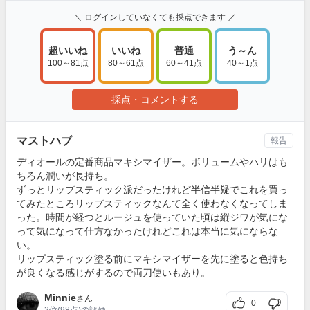
＼ ログインしていなくても採点できます ／
超いいね
いいね
普通
う～ん
100～81点
80～61点
60～41点
40～1点
採点・コメントする
マストハブ
報告
ディオールの定番商品マキシマイザー。ボリュームやハリはも
ちろん潤いが長持ち。
ずっとリップスティック派だったけれど半信半疑でこれを買っ
てみたところリップスティックなんて全く使わなくなってしま
った。時間が経つとルージュを使っていた頃は縦ジワが気にな
って気になって仕方なかったけれどこれは本当に気にならな
い。
リップスティック塗る前にマキシマイザーを先に塗ると色持ち
が良くなる感じがするので両刀使いもあり。
Minnie
さん
0