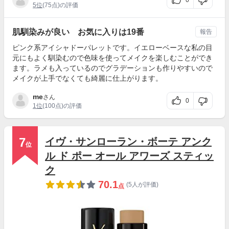
5位
(75点)の評価
肌馴染みが良い お気に入りは19番
報告
ピンク系アイシャドーパレットです。イエローベースな私の目
元にもよく馴染むので色味を使ってメイクを楽しむことができ
ます。ラメも入っているのでグラデーションも作りやすいので
メイクが上手でなくても綺麗に仕上がります。
me
さん
0
1位
(100点)の評価
7
イヴ・サンローラン・ボーテ アンク
位
ル ド ポー オール アワーズ スティッ
ク
70.1
(5人が評価)
点