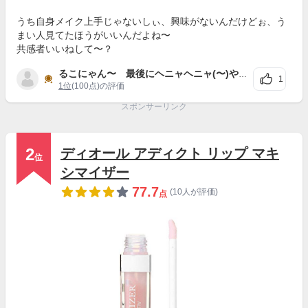
うち自身メイク上手じゃないしぃ、興味がないんだけどぉ、う
まい人見てたほうがいいんだよね〜
共感者いいねして〜？
るこにゃん〜 最後にヘニャヘニャ(〜)やるのか好きぃ〜（常日常の会話でも〜）
1
1位
(100点)の評価
スポンサーリンク
2
ディオール アディクト リップ マキ
位
シマイザー
77.7
(10人が評価)
点