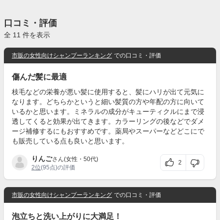
口コミ・評価
全 11 件を表示
市販の女性向けシャンプーランキング
での口コミ・評価
傷んだ髪に最適
枝毛などの栄養が悪い髪に使用すると、髪にハリが出て元気に
なります。どちらかというと細い髪質の方や年配の方に向いて
いるかと思います。ミネラルの成分がキューティクルにまで浸
透してくると効果が出てきます。カラーリングの後などでダメ
ージ補修するにもおすすめです。薬局やスーパーなどどこにで
も販売している点も良いと思います。
りんご
さん(女性・50代)
2
2位
(95点)の評価
市販の女性向けシャンプーランキング
での口コミ・評価
泡立ちと洗い上がりに大満足！