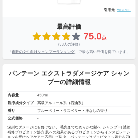
引用元:
Amazon
最高評価
75.0
点
(33人の評価)
「
市販の女性向けシャンプーランキング
」で最も高い評価を得ています。
パンテーン エクストラダメージケア シャン
プーの詳細情報
内容量
450ml
洗浄成分タイプ
高級アルコール系（石油系）
香り
ブルーベリー・ラズベリー・洋なしの香り
公式価格
-
深刻なダメージにも負けない。 毛先までなめらかな髪へ [シャンプー] 濃縮
補修プロビタミン処方 肌への効果があるプロビタミンからインスピレーシ
ョンを受けヘアケアに応用して以来、パンテーンはプロビタミン処方を70