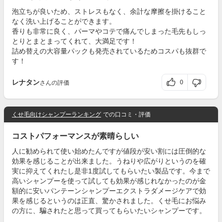
泡立ちが良いため、ストレスもなく、余計な摩擦を掛けること
なく洗い上げることができます。
香りも非常に良く、パーマやコテで痛んでしまった毛先もしっ
とりとまとまってくれて、大満足です！
詰め替えの大容量パックも発売されているためコスパも抜群で
す！
レナタン
0
さんの評価
くせ毛向けシャンプーランキング
での口コミ・評価
コストパフォーマンスが素晴らしい
人に勧められて使い始めたんですが値段が安い割には圧倒的な
効果を感じることが出来ました。うねりや広がりというのを確
実に抑えてくれたし是非1度試してもらいたい製品です。今まで
高いシャンプーを使って試しても効果が感じれなかったのが金
額的に安いパンテーンシャンプーエクストラダメージケアで効
果を感じるというのは正直、驚かされました。くせ毛にお悩み
の方に、騙されたと思って買ってもらいたいシャンプーです。