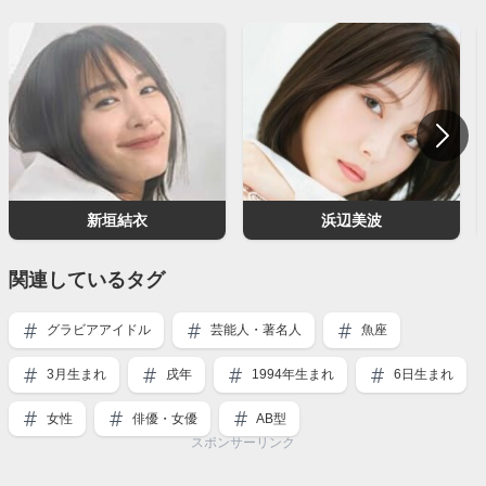
新垣結衣
浜辺美波
関連しているタグ
グラビアアイドル
芸能人・著名人
魚座
3月生まれ
戌年
1994年生まれ
6日生まれ
女性
俳優・女優
AB型
スポンサーリンク