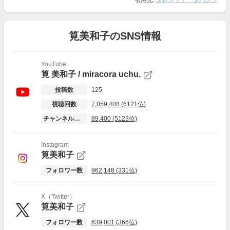
引用元:
タレントデータバンク
筧美和子のSNS情報
YouTube
筧 美和子 / miracora uchu.
投稿数
125
視聴回数
7,059,408 (6121位)
チャンネル登録者数
89,400 (5123位)
Instagram
筧美和子
フォロワー数
962,148 (331位)
X（Twitter）
筧美和子
フォロワー数
639,001 (366位)