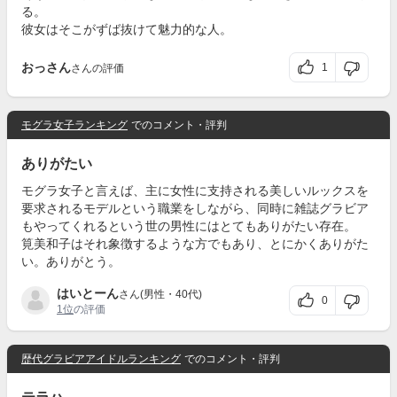
る。
彼女はそこがずば抜けて魅力的な人。
おっさん
1
さんの評価
モグラ女子ランキング
でのコメント・評判
ありがたい
モグラ女子と言えば、主に女性に支持される美しいルックスを
要求されるモデルという職業をしながら、同時に雑誌グラビア
もやってくれるという世の男性にはとてもありがたい存在。
筧美和子はそれ象徴するような方でもあり、とにかくありがた
い。ありがとう。
はいとーん
さん(男性・40代)
0
1位
の評価
歴代グラビアアイドルランキング
でのコメント・評判