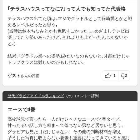
｢テラスハウスってなに?｣って人でも知ってた代表格
テラスハウス出てた頃は､マジでグラドルとして篠崎愛とかと戦
えるレベルだったと思う｡
(当時は鈴木ちなみとかも色気すごかったし､めざましテレビ出
演してたり勢いあったけど､それよりも上だったんじゃないか
と｡)
結局､｢グラドル業への姿勢｣みたいなのもないと､才能だけじゃ
トップクラスは難しいのかもしれない｡
ゲスト
1
さんの評価
歴代グラビアアイドルランキング
でのコメント・評判
エースで4番
高校球児で言ったら一人だけレベチなエースで4番タイプ。
甘ったるい話し方も相まって落ちない男など居ないと思う。
グラビアも見た目だけじゃない、その他の判断材料が増え
そうした写真に収まらない要素も重要になってきていると感じ