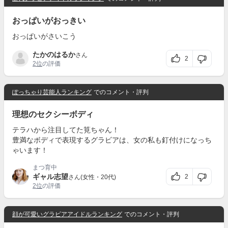
おっぱいがおっきい
おっぱいがさいこう
たかのはるか
さん
2
2位
の評価
ぽっちゃり芸能人ランキング
でのコメント・評判
理想のセクシーボディ
テラハから注目してた筧ちゃん！
豊満なボディで表現するグラビアは、女の私も釘付けになっち
ゃいます！
まつ育中
ギャル志望
2
さん(女性・20代)
2位
の評価
顔が可愛いグラビアアイドルランキング
でのコメント・評判