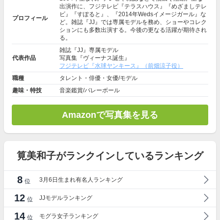
出演作に、フジテレビ『テラスハウス』『めざましテレ
ビ』『すぽると』、『2014年Wedsイメージガール』な
プロフィール
ど。雑誌『JJ』では専属モデルを務め、ショーやコレク
ションにも多数出演する。今後の更なる活躍が期待され
る。
雑誌『JJ』専属モデル
代表作品
写真集『ヴィーナス誕生』
フジテレビ『水球ヤンキース』（前畑涼子役）
職種
タレント・俳優・女優/モデル
趣味・特技
音楽鑑賞/バレーボール
Amazonで写真集を見る
筧美和子がランクインしているランキング
8
3月6日生まれ有名人ランキング
位
12
JJモデルランキング
位
14
モグラ女子ランキング
位