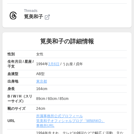
Threads
筧美和子
筧美和子の詳細情報
性別
女性
生年月日 / 星座 /
1994年
3月6日
/ うお座 / 戌年
干支
血液型
AB型
出身地
東京都
身長
164cm
B / W / H（スリ
89cm / 60cm / 85cm
ーサイズ）
靴のサイズ
24cm
所属事務所公式プロフィール
URL
筧美和子オフィシャルブログ「MIWAKO」
事務所URL
1994年生まれ。テレビや雑誌などで幅広く活動。主な