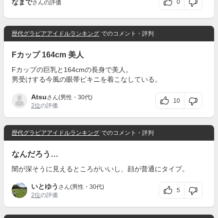
なまで
0
さんの評価
歴代グラビアアイドルランキング
でのコメント・評判
Fカップ 164cm 美人
Fカップの巨乳と164cmの長身で美人。
男受けする今風の眼帯ビキニを着こなしている。
Atsu
さん(男性・30代)
10
2位
の評価
歴代グラビアアイドルランキング
でのコメント・評判
なんだろう…
闇が深そうに見えるところがいいし、顔が普通にタイプ。
いとゆう
さん(男性・30代)
5
2位
の評価