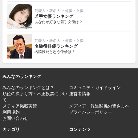
芸能人・著名人
>
俳優・女優
若手女優ランキング
あなたが好きな若手女優は？
芸能人・著名人
>
俳優・女優
名脇役俳優ランキング
名脇役だと思う俳優は？
みんなのランキング
みんなのランキングとは？
コミュニティガイドライン
順位の決まり方・不正投票につい
運営者情報
て
メディア掲載実績
メディア・報道関係の皆さまへ
利用規約
プライバシーポリシー
お問い合わせ
カテゴリ
コンテンツ