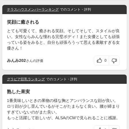
テラスハウスメンバーランキング
でのコメント・評判
笑顔に癒される
とても可愛くて、癒される笑顔。そしてそして、スタイルが良
い。女性ならみんな憧れる完璧ボディ！また女優としても頑張
っている姿をみると、自分も頑張ろうって思える素敵すぎる女
優さん！
みんみ202
0
さんの評価
グラビア巨乳ランキング
でのコメント・評判
熟した果実
1番美味しいときの果物の様な胸とアンバランスな顔が良い。
ロリ顔が少し歪んでいるがそこがたまらなく良い。腰が締まり
すぎていないのがまた良い。
もっと活躍して欲しいが、ALSAのCMで見られることに感謝。