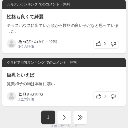
JJモデルランキング
でのコメント・評判
性格も良くて綺麗
テラスハウスに出ていた頃から性格の良い子だなと思っていま
した。
あっぴ
さん(女性・40代)
0
3位
の評価
グラビア巨乳ランキング
でのコメント・評判
巨乳といえば
筧美和子の胸は本当に凄い
ヒロ
さん(30代)
0
1位
の評価
1
スポンサーリンク