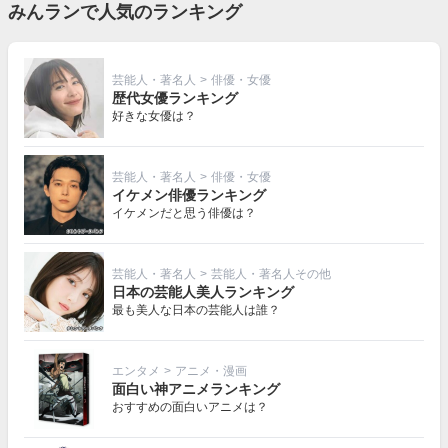
みんランで人気のランキング
芸能人・著名人
>
俳優・女優
歴代女優ランキング
好きな女優は？
芸能人・著名人
>
俳優・女優
イケメン俳優ランキング
イケメンだと思う俳優は？
芸能人・著名人
>
芸能人・著名人その他
日本の芸能人美人ランキング
最も美人な日本の芸能人は誰？
エンタメ
>
アニメ・漫画
面白い神アニメランキング
おすすめの面白いアニメは？