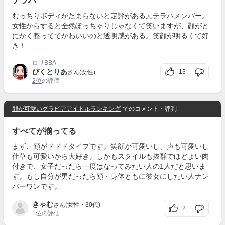
テラハ
むっちりボディがたまらないと定評がある元テラハメンバー。
女性からすると全然ぽっちゃりじゃなくて笑いますが、顔がと
にかく整っててかわいいのと透明感がある。笑顔が明るくて好
き！
ロリBBA
びくとりあ
13
さん(女性)
2位
の評価
顔が可愛いグラビアアイドルランキング
でのコメント・評判
すべてが揃ってる
まず、顔がドドドタイプです。笑顔が可愛いし、声も可愛いし
仕草も可愛いから大好き。しかもスタイルも抜群でほどよい肉
付きで、女子だったら一度はなってみたい人の1人だと思いま
す。もし自分が男だったら顔・身体ともに彼女にしたい人ナン
バーワンです。
きゃむ
さん(女性・30代)
2
1位
の評価