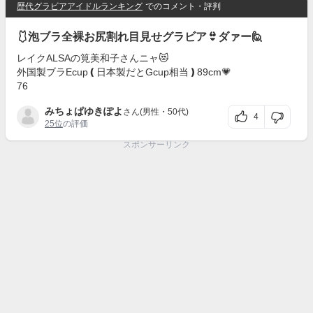
歴代グラビアアイドルランキング
でのコメント・評判
🩱泡ブラ全裸お尻割れ目見せグラビア👙ダァー🙋
レイクALSAの筧美和子さんニャ😻
外国製ブラEcup❪日本製だとGcup相当❫89cm💗
76
みちょぱゆきぽよ
さん(男性・50代)
4
25位
の評価
スポンサーリンク