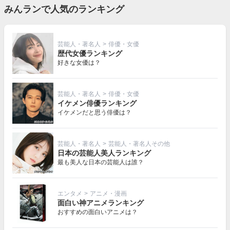
みんランで人気のランキング
芸能人・著名人
>
俳優・女優
歴代女優ランキング
好きな女優は？
芸能人・著名人
>
俳優・女優
イケメン俳優ランキング
イケメンだと思う俳優は？
芸能人・著名人
>
芸能人・著名人その他
日本の芸能人美人ランキング
最も美人な日本の芸能人は誰？
エンタメ
>
アニメ・漫画
面白い神アニメランキング
おすすめの面白いアニメは？