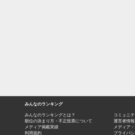
みんなのランキング
みんなのランキングとは？
コミュニテ
順位の決まり方・不正投票について
運営者情報
メディア掲載実績
メディア・
利用規約
プライバシ