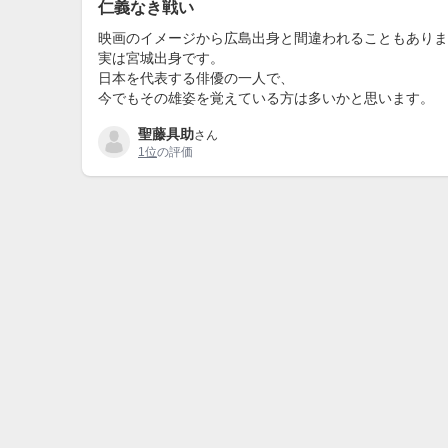
仁義なき戦い
映画のイメージから広島出身と間違われることもありま
実は宮城出身です。
日本を代表する俳優の一人で、
今でもその雄姿を覚えている方は多いかと思います。
聖藤具助
さん
1位
の評価