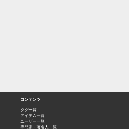
コンテンツ
タグ一覧
アイテム一覧
ユーザー一覧
専門家・著名人一覧