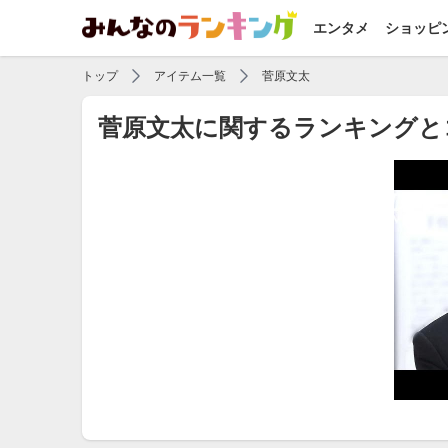
エンタメ
ショッピ
トップ
アイテム一覧
菅原文太
菅原文太に関するランキングと