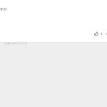
すが、
1
スポンサーリンク