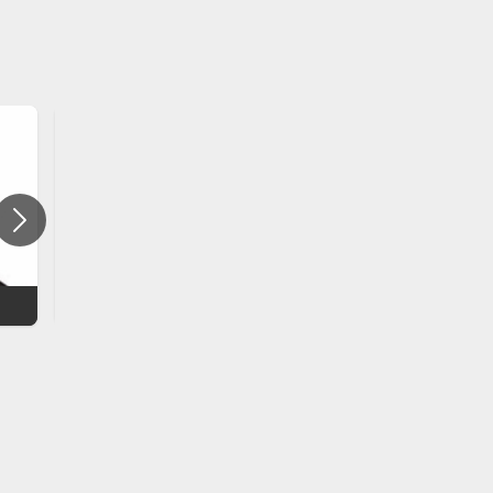
菅田将暉
鈴木亮平