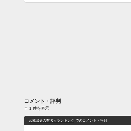
コメント・評判
全 1 件を表示
宮城出身の有名人ランキング
でのコメント・評判