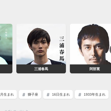
三浦春馬
阿部寛
8月生まれ
獅子座
16日生まれ
1933年生まれ