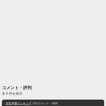
コメント・評判
全 6 件を表示
女性声優ランキング
でのコメント・評判