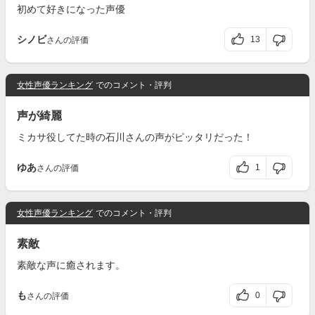
初めて好きになった声優
シノビ
13
さんの評価
女性声優ランキング
でのコメント・評判
声が綺麗
ミカサ役してた時の石川さんの声がピッタリだった！
ゆあ
1
さんの評価
女性声優ランキング
でのコメント・評判
素敵
素敵な声に癒されます。
も
0
さんの評価