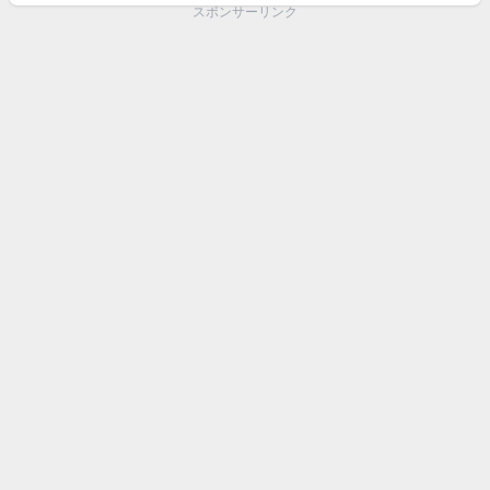
スポンサーリンク