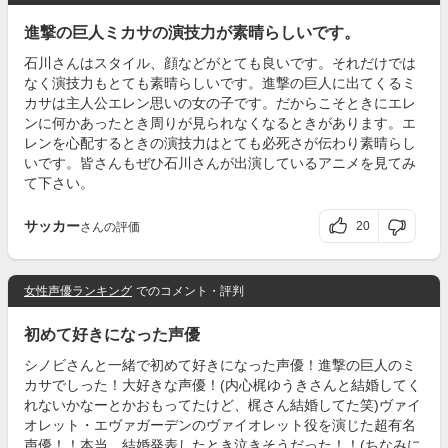
進撃の巨人ミカサの演技力が素晴らしいです。
石川さんはスタイル、顔などがとても良いです。それだけでは
なく演技力もとても素晴らしいです。進撃の巨人に出てくるミ
カサは主人公エレン思いの女の子です。だからこそときにエレ
ンに何かあったとき周りが見られなくなるときがあります。エ
レンを心配するときの演技力はとても必死さが伝わり素晴らし
いです。皆さんもぜひ石川さんが出演しているアニメを見てみ
て下さい。
サッカー
20
さんの評価
女性声優ランキング
でのコメント・評判
初めて好きになった声優
シノビさんと一緒で初めて好きになった声優！進撃の巨人のミ
カサでしった！大好きな声優！(内心梶ゆうきさんと結婚してく
れないかなーとかおもってたけど、梶さん結婚してた笑)ヴァイ
オレット・エヴァガーデンのヴァイオレット役を演じた超有名
声優！！本当、結婚発表したとき泣きそうだった！！(ちなみに