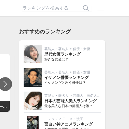
おすすめのランキング
芸能人・著名人
>
俳優・女優
歴代女優ランキング
好きな女優は？
芸能人・著名人
>
俳優・女優
イケメン俳優ランキング
イケメンだと思う俳優は？
芸能人・著名人
>
芸能人・著名人その他
日本の芸能人美人ランキング
最も美人な日本の芸能人は誰？
イヴ・サンローラン・ボーテ トップ シークレット CC クリーム
ジョルジオ アルマーニ ビューティ アルマーニプリマ CC グロー モイスチャライザー
キャンメイク マーメイドスキンジェル UV
エンタメ
>
アニメ・漫画
面白い神アニメランキング