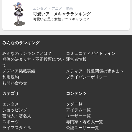
エンタメ
>
アニメ・漫画
可愛いアニメキャラランキング
可愛いと思う女性アニメキャラは？
みんなのランキング
みんなのランキングとは？
コミュニティガイドライン
順位の決まり方・不正投票につい
運営者情報
て
メディア掲載実績
メディア・報道関係の皆さまへ
利用規約
プライバシーポリシー
お問い合わせ
カテゴリ
コンテンツ
エンタメ
タグ一覧
ショッピング
アイテム一覧
芸能人・著名人
ユーザー一覧
スポーツ
専門家・著名人一覧
ライフスタイル
公認ユーザー一覧