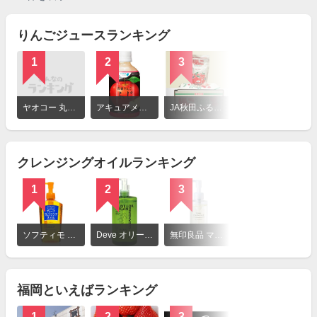
りんごジュースランキング
1
2
3
詳
細
ヤオコー 丸ごと搾ったりんご
アキュアメイド 青森りんご ふじ
JA秋田ふるさと りんごジュース
を
見
る
クレンジングオイルランキング
1
2
3
詳
細
ソフティモ ディープ クレンジングオイル
Deve オリーブ&アルガン クレンジングオイル
無印良品 マイルドオイルクレンジング
を
見
る
福岡といえばランキング
1
2
3