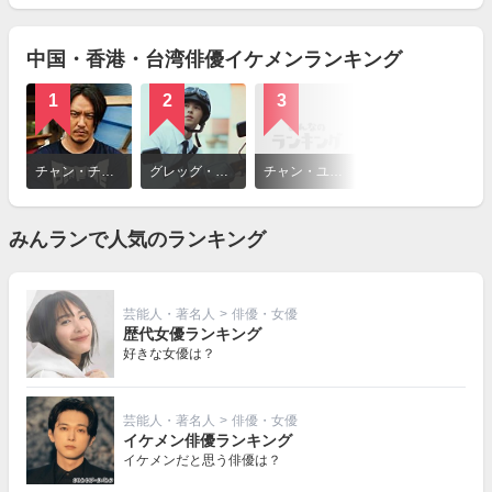
見
る
中国・香港・台湾俳優イケメンランキング
1
2
3
詳
細
チャン・チェン（Chen Chang）
グレッグ・ハン（Greg Hsu）
チャン・ユージェン（Zhang Yujian）
を
見
る
みんランで人気のランキング
芸能人・著名人
>
俳優・女優
歴代女優ランキング
好きな女優は？
芸能人・著名人
>
俳優・女優
イケメン俳優ランキング
イケメンだと思う俳優は？