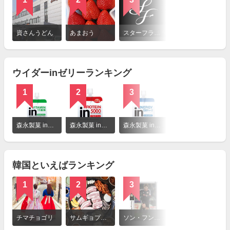
詳
細
資さんうどん
あまおう
スターフライヤー（SFJ）
を
見
る
ウイダーinゼリーランキング
1
2
3
詳
細
森永製菓 inゼリー マルチビタミン
森永製菓 inゼリー プロテイン
森永製菓 inゼリー エネルギー
を
見
る
韓国といえばランキング
1
2
3
詳
細
チマチョゴリ
サムギョプサル
ソン・フンミン（Son Heung Min）
を