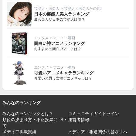
芸能人・著名人
>
芸能人・著名人その他
日本の芸能人美人ランキング
最も美人な日本の芸能人は誰？
エンタメ
>
アニメ・漫画
面白い神アニメランキング
おすすめの面白いアニメは？
エンタメ
>
アニメ・漫画
可愛いアニメキャラランキング
可愛いと思う女性アニメキャラは？
みんなのランキング
みんなのランキングとは？
コミュニティガイドライン
順位の決まり方・不正投票につい
運営者情報
て
メディア掲載実績
メディア・報道関係の皆さまへ