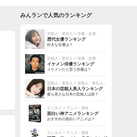
みんランで人気のランキング
芸能人・著名人
>
俳優・女優
歴代女優ランキング
好きな女優は？
芸能人・著名人
>
俳優・女優
イケメン俳優ランキング
イケメンだと思う俳優は？
芸能人・著名人
>
芸能人・著名人その他
日本の芸能人美人ランキング
最も美人な日本の芸能人は誰？
エンタメ
>
アニメ・漫画
面白い神アニメランキング
おすすめの面白いアニメは？
エンタメ
>
アニメ・漫画