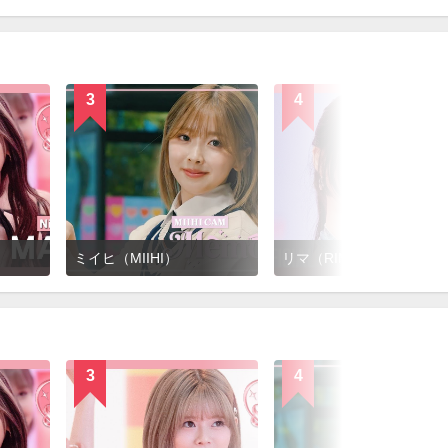
3
4
ミイヒ（MIIHI）
リマ（RIMA / NiziU）
3
4