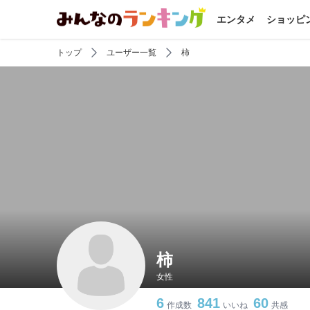
エンタメ
ショッピ
トップ
ユーザー一覧
柿
柿
女性
6
841
60
作成数
いいね
共感