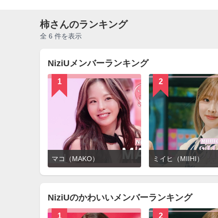
柿さんのランキング
全 6 件を表示
NiziUメンバーランキング
1
2
詳
マコ（MAKO）
ミイヒ（MIIHI）
細
を
見
る
NiziUのかわいいメンバーランキング
1
2