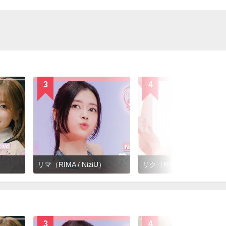
3
4
リマ（RIMA / NiziU）
リク（RIKU）
3
4