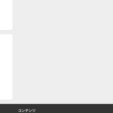
(Duet with 선미) / J.Y. Park
コンテンツ