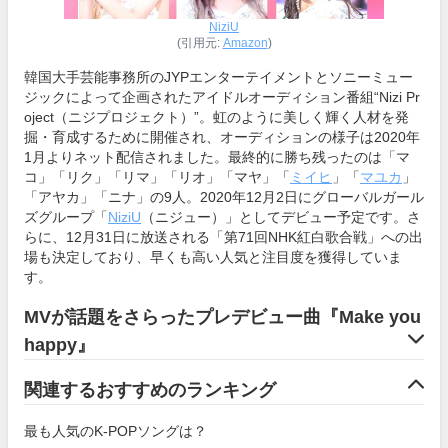
NiziU
(引用元:
Amazon
)
韓国大手芸能事務所のJYPエンターテイメントとソニーミュー
ジックによって企画されたアイドルオーディション番組“Nizi Pr
oject（ニジプロジェクト）”。虹のように美しく輝く人材を発
掘・育成するために開催され、オーディションの様子は2020年
1月よりネット配信されました。最終的に勝ち残ったのは「マ
コ」「リク」「リマ」「リオ」「マヤ」「
ミイヒ
」「
マユカ
」
「アヤカ」「ニナ」の9人。2020年12月2日にグローバルガール
ズグループ「
NiziU
（ニジュー）」としてデビュー予定です。さ
らに、12月31日に放送される「第71回NHK紅白歌合戦」への出
場も決定しており、早くも高い人気と注目度を獲得していま
す。
MVが話題をさらったプレデビュー曲『Make you
happy』
関連するおすすめのランキング
最も人気のK-POPソングは？