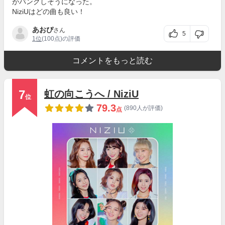
がパンクしそうになった。
NiziUはどの曲も良い！
あおぴ
さん
5
1位
(100点)の評価
コメントをもっと読む
7
虹の向こうへ / NiziU
位
79.3
(890人が評価)
点