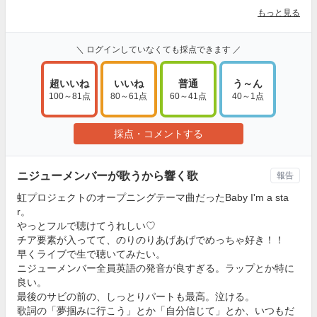
もっと見る
＼ ログインしていなくても採点できます ／
超いいね
いいね
普通
う～ん
100～81点
80～61点
60～41点
40～1点
採点・コメントする
ニジューメンバーが歌うから響く歌
報告
虹プロジェクトのオープニングテーマ曲だったBaby I'm a sta
r。
やっとフルで聴けてうれしい♡
チア要素が入ってて、のりのりあげあげでめっちゃ好き！！
早くライブで生で聴いてみたい。
ニジューメンバー全員英語の発音が良すぎる。ラップとか特に
良い。
最後のサビの前の、しっとりパートも最高。泣ける。
歌詞の「夢掴みに行こう」とか「自分信じて」とか、いつもだ