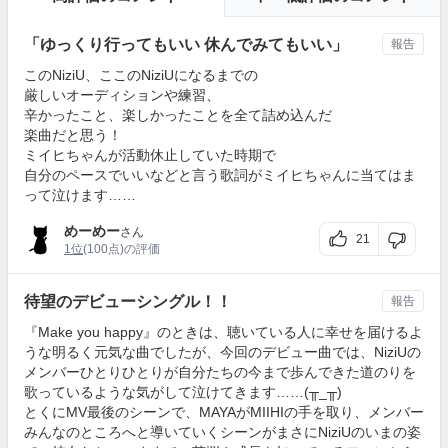
「ゆっくり行ってもいい 休んでみてもいい」
報告
このNiziU、ここのNiziUになるまでの
厳しいオーディションや練習、
辛かったこと、楽しかったことを全て詰め込んだ
楽曲だと思う！
ミイヒちゃんが活動休止していた時期で
自分のペースでいいなどと言う歌詞がミイヒちゃんに当てはま
って泣けます……
めーめー
さん
21
1位
(100点)の評価
待望のデビューシングル！！
報告
『Make you happy』のときは、聴いている人に幸せを届けるよ
うな明るく元気な曲でしたが、今回のデビュー曲では、NiziUの
メンバーひとりひとりが自分たちの今まで歩んできた道のりを
歌っているような気がして泣けてきます……(╥_╥)
とくにMV最後のシーンで、MAYAがMIIHIの手を取り、メンバー
みんなのところへと導いていくシーンがまさにNiziUのいまの姿