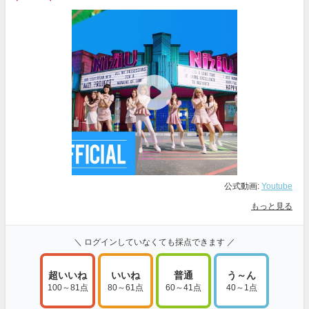
公式動画:
Youtube
もっと見る
＼ ログインしていなくても採点できます ／
超いいね
いいね
普通
う～ん
100～81点
80～61点
60～41点
40～1点