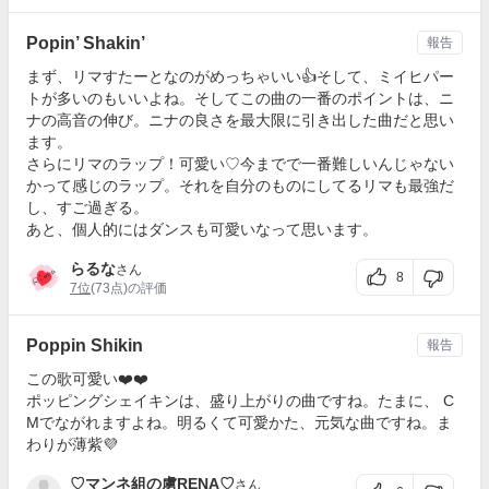
Popin’ Shakin’
報告
まず、リマすたーとなのがめっちゃいい👍そして、ミイヒパー
トが多いのもいいよね。そしてこの曲の一番のポイントは、ニ
ナの高音の伸び。ニナの良さを最大限に引き出した曲だと思い
ます。
さらにリマのラップ！可愛い♡今までで一番難しいんじゃない
かって感じのラップ。それを自分のものにしてるリマも最強だ
し、すご過ぎる。
あと、個人的にはダンスも可愛いなって思います。
らるな
さん
8
7位
(73点)の評価
Poppin Shikin
報告
この歌可愛い❤️❤️
ポッピングシェイキンは、盛り上がりの曲ですね。たまに、 C
Mでながれますよね。明るくて可愛かた、元気な曲ですね。ま
わりが薄紫💜
♡マンネ組の虜RENA♡
さん