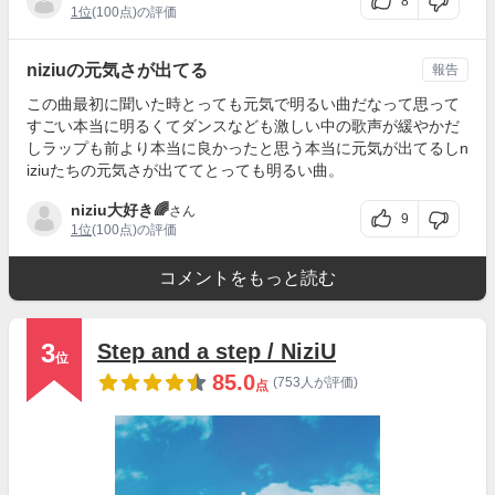
8
1位
(100点)の評価
niziuの元気さが出てる
報告
この曲最初に聞いた時とっても元気で明るい曲だなって思って
すごい本当に明るくてダンスなども激しい中の歌声が緩やかだ
しラップも前より本当に良かったと思う本当に元気が出てるしn
iziuたちの元気さが出ててとっても明るい曲。
niziu大好き🌈
さん
9
1位
(100点)の評価
コメントをもっと読む
3
Step and a step / NiziU
位
85.0
(753人が評価)
点