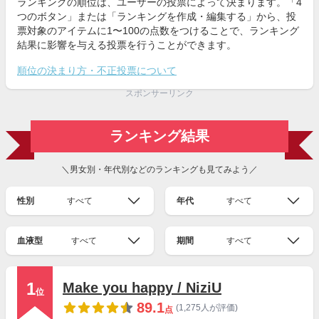
ランキングの順位は、ユーザーの投票によって決まります。「4
つのボタン」または「ランキングを作成・編集する」から、投
票対象のアイテムに1〜100の点数をつけることで、ランキング
結果に影響を与える投票を行うことができます。
順位の決まり方・不正投票について
スポンサーリンク
ランキング結果
＼男女別・年代別などのランキングも見てみよう／
性別
すべて
年代
すべて
血液型
すべて
期間
すべて
1
Make you happy / NiziU
位
89.1
(1,275人が評価)
点