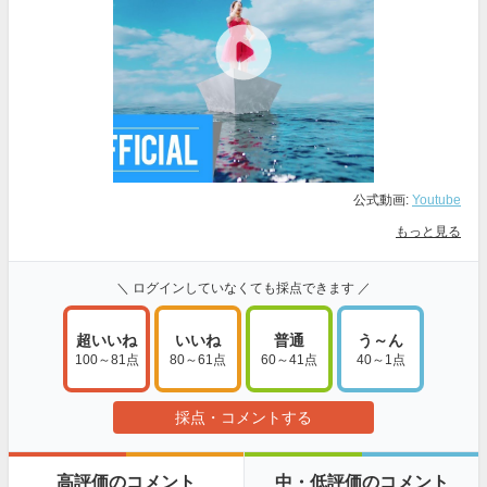
公式動画:
Youtube
もっと見る
＼ ログインしていなくても採点できます ／
超いいね
いいね
普通
う～ん
100～81点
80～61点
60～41点
40～1点
採点・コメントする
高評価のコメント
中・低評価のコメント