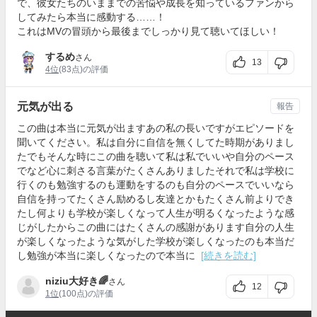
で、彼女たちのいままでの苦悩や成長を知っているファンから
してみたら本当に感動する……！
これはMVの冒頭から最後までしっかり見て聴いてほしい！
するめ
さん
13
4位
(83点)の評価
元気が出る
報告
この曲は本当に元気が出ますあの私の長いですがエピソードを
聞いてください。私は自分に自信を無くしてた時期がありまし
たでもそんな時にこの曲を聴いて私は私でいいや自分のペース
でなど心に刺さる言葉がたくさんありましたそれで私は学校に
行くのも勉強するのも運動をするのも自分のペースでいいなら
自信を持ってたくさん励めるし友達とかもたくさん前よりでき
たし何よりも学校が楽しくなって人生が明るくなったような感
じがしたからこの曲にはたくさんの感謝があります自分の人生
が楽しくなったような気がした学校が楽しくなったのも本当だ
し勉強が本当に楽しくなったので本当に
[続きを読む]
niziu大好き🌈
さん
12
1位
(100点)の評価