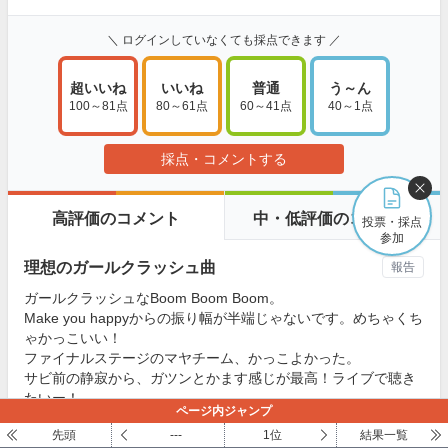
＼ ログインしていなくても採点できます ／
超いいね
いいね
普通
う～ん
100～81点
80～61点
60～41点
40～1点
採点・コメントする
高評価のコメント
中・低評価のコメント
投票・採点
参加
理想のガールクラッシュ曲
報告
ガールクラッシュなBoom Boom Boom。
Make you happyからの振り幅が半端じゃないです。めちゃくち
ゃかっこいい！
ファイナルステージのマヤチーム、かっこよかった。
サビ前の静寂から、ガツンとかます感じが最高！ライブで聴き
たいー！
ページ内ジャンプ
ゆー
先頭
さん
---
1位
結果一覧
10