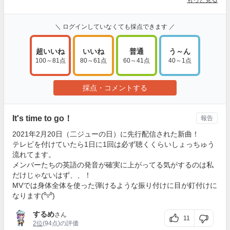
もっと見る
＼ ログインしていなくても採点できます ／
超いいね
いいね
普通
う～ん
100～81点
80～61点
60～41点
40～1点
採点・コメントする
It's time to go！
報告
2021年2月20日（二ジューの日）に先行配信された新曲！
テレビを付けていたら1日に1回は必ず聴くくらいしょっちゅう
流れてます。
メンバーたちの英語の発音が確実に上がってる気がするのは私
だけじゃないはず、、！
MVでは身体全体を使った弾けるような振り付けに目が釘付けに
なります(⁰▿⁰)
するめ
さん
11
2位
(94点)の評価