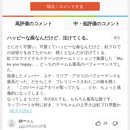
採点・コメントする
高評価のコメント
中・低評価のコメント
ハッピーな曲なんだけど、泣けてくる。
報告
とにかく可愛い。可愛くてハッピーな曲なんだけど、虹プロで
の頑張りをみてたからか、聴くとなんだか泣けてくる。
虹プロファイナルステージのチームミッションで披露した「Ma
ke you happy」。どっちのチームも最高のパフォーマンスでし
た。
脱落したメンバー、ユナ・リリア・アカリのパフォーマンスも
最高だった。だからこそ、プレリリースされたこの曲を聴く
と、「このパートはアカリが歌ってたな…」とか、ちょっと感
傷的になってしまう。
なってしまうけど、今の9人でも、もちろん最高な曲です。
ラップパートが特に好き。リマちゃんの上手さは虹プロ序盤か
[続きを読む]
ゆー
さん
29
1位
(100点)の評価