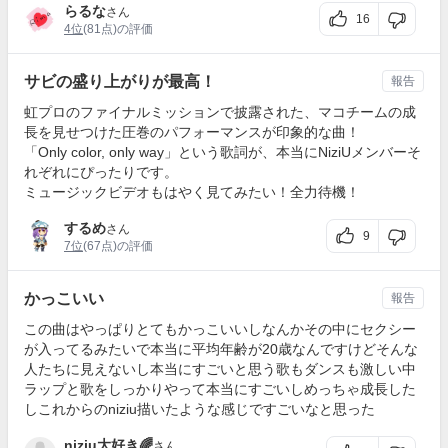
らるな
さん
16
4位
(81点)の評価
サビの盛り上がりが最高！
報告
虹プロのファイナルミッションで披露された、マコチームの成
長を見せつけた圧巻のパフォーマンスが印象的な曲！
「Only color, only way」という歌詞が、本当にNiziUメンバーそ
れぞれにぴったりです。
ミュージックビデオもはやく見てみたい！全力待機！
するめ
さん
9
7位
(67点)の評価
かっこいい
報告
この曲はやっぱりとてもかっこいいしなんかその中にセクシー
が入ってるみたいで本当に平均年齢が20歳なんですけどそんな
人たちに見えないし本当にすごいと思う歌もダンスも激しい中
ラップと歌をしっかりやって本当にすごいしめっちゃ成長した
しこれからのniziu描いたような感じですごいなと思った
niziu大好き🌈
さん