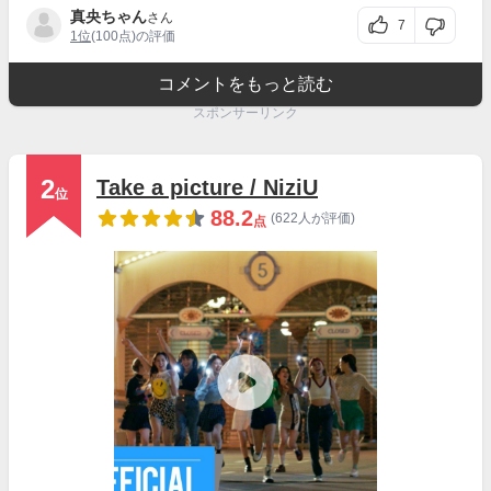
真央ちゃん
さん
7
1位
(100点)の評価
コメントをもっと読む
スポンサーリンク
2
Take a picture / NiziU
位
88.2
(622人が評価)
点