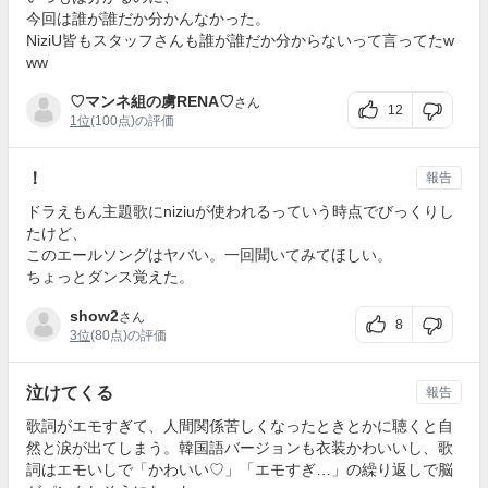
今回は誰が誰だか分かんなかった。
NiziU皆もスタッフさんも誰が誰だか分からないって言ってたw
ww
♡マンネ組の虜RENA♡
さん
12
1位
(100点)の評価
！
報告
ドラえもん主題歌にniziuが使われるっていう時点でびっくりし
たけど、
このエールソングはヤバい。一回聞いてみてほしい。
ちょっとダンス覚えた。
show2
さん
8
3位
(80点)の評価
泣けてくる
報告
歌詞がエモすぎて、人間関係苦しくなったときとかに聴くと自
然と涙が出てしまう。韓国語バージョンも衣装かわいいし、歌
詞はエモいしで「かわいい♡」「エモすぎ…」の繰り返しで脳