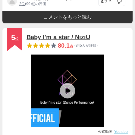
6
2位
(99点)の評価
コメントをもっと読む
5
Baby I'm a star / NiziU
位
80.1
(845人が評価)
点
公式動画:
Youtube