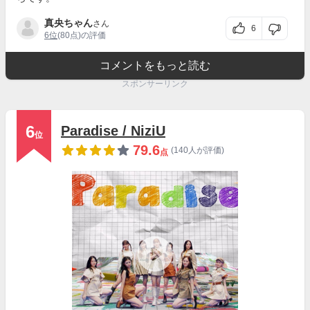
真央ちゃん
さん
6
6位
(80点)の評価
コメントをもっと読む
スポンサーリンク
6
Paradise / NiziU
位
79.6
(140人が評価)
点