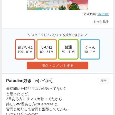
公式動画:
Youtube
もっと見る
＼ ログインしていなくても採点できます ／
超いいね
いいね
普通
う～ん
100～81点
80～61点
60～41点
40～1点
採点・コメントする
Paradise好き- ̗̀ ෆ( ˶'ᵕ'˶)ෆ ̖́-
報告
最初聞いた時リマユカが歌ってない⁉️
と思ったけど、
2番ある方にリマユカ歌ってたから、
嬉しい♥2番ある方のParadiseは、
皆同じ格好して皆同じ髪型してたから、
いつもは分かるのに、