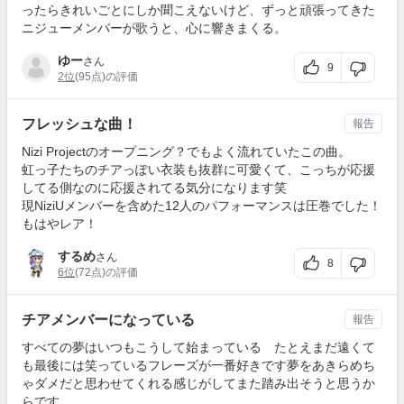
ったらきれいごとにしか聞こえないけど、ずっと頑張ってきた
ニジューメンバーが歌うと、心に響きまくる。
ゆー
さん
9
2位
(95点)の評価
フレッシュな曲！
報告
Nizi Projectのオープニング？でもよく流れていたこの曲。
虹っ子たちのチアっぽい衣装も抜群に可愛くて、こっちが応援
してる側なのに応援されてる気分になります笑
現NiziUメンバーを含めた12人のパフォーマンスは圧巻でした！
もはやレア！
するめ
さん
8
6位
(72点)の評価
チアメンバーになっている
報告
すべての夢はいつもこうして始まっている たとえまだ遠くて
も最後には笑っているフレーズが一番好きです夢をあきらめち
ゃダメだと思わせてくれる感じがしてまた踏み出そうと思うか
らです。