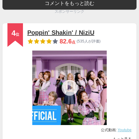
コメントをもっと読む
スポンサーリンク
4
Poppin' Shakin' / NiziU
位
82.6
(535人が評価)
点
公式動画:
Youtube