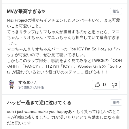
MVが最高すぎる✨
報告
Nizi Projectの頃からイメチェンしたメンバーもいて、まぁ可愛
いこと可愛いこと。
てっきりラップはリマちゃんが担当するのかと思ったら、マコ
ちゃん・リオちゃん・マユカちゃんも担当していて最高すぎま
した。
マコちゃん＆リオちゃんパートの「be ICY I'm So Hot」の「ハ
ッ」が可愛いので、ぜひ見て聴いてほしい。
しかもこのラップ部分、歌詞をよく見てみるとTWICEの「OOH
-AHH」「FANCY」、ITZYの「ICY」、Wonder Girlsの「So Ho
t」が隠れているという餅ゴリのステマ……遊び心も！！
するめ
さん
18
3位
(89点)の評価
ハッピー過ぎて逆に泣けてくる
報告
ooh i just wanna make you happyあ～もう笑ってほしいのとこ
ろが印象に残りました。力が湧いたりととても励ましになる曲
だと思います