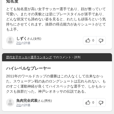
知名度
とても知名度が高い女子サッカー選手であり、顔が整っていて
可愛い。またその美貌とは逆にプレースタイルが派手であり、
どんな状況でも諦めない姿を見ると、わたしも頑張ろという気
持ちにさせてくれます。抜群の得点能力がありシュートがとて
も上手。
しずく
さん(女性)
0
2位
の評価
歴代女子サッカー選手ランキング
でのコメント・評判
ハイレベルなプレーヤー
2011年のワールドカップの優勝はこの人なくして出来なかっ
た。スウェーデン戦のあのロングシュートは忘れられない。も
のすごく運動神経が良くてハイスペックな選手で、しかもルッ
クスも抜群だった。神戸レオネッサの伝説である。
魚肉完全武装
さん(男性)
0
2位
の評価