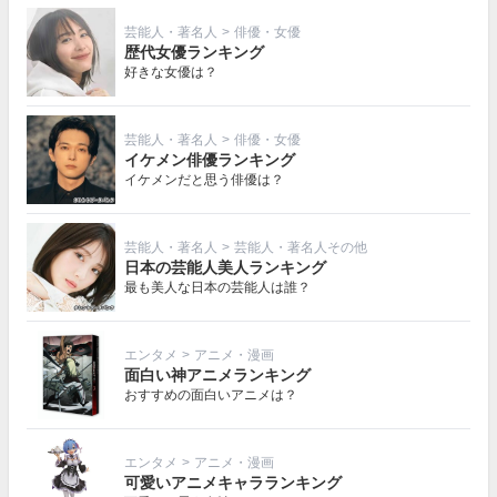
芸能人・著名人
>
俳優・女優
歴代女優ランキング
好きな女優は？
芸能人・著名人
>
俳優・女優
イケメン俳優ランキング
イケメンだと思う俳優は？
芸能人・著名人
>
芸能人・著名人その他
日本の芸能人美人ランキング
最も美人な日本の芸能人は誰？
エンタメ
>
アニメ・漫画
面白い神アニメランキング
おすすめの面白いアニメは？
エンタメ
>
アニメ・漫画
可愛いアニメキャラランキング