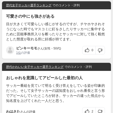
歴代女子サッカー選手ランキング
でのコメント・評判
可愛さの中にも強さがある
目が大きくて可愛らしい感じがするのですが、チヤホヤされそ
うになった時でもマスコミに釘をさしたりサッカーに集中する
ために芸能事務所入りを断ったりとサッカーに対して熱く毅然
とした態度が取れる所に好感が持てます。
ピンキーモモ
さん(女性・50代)
0
1位
の評価
歴代かわいい女子サッカー選手ランキング
でのコメント・評判
おしゃれを意識してアピールした最初の人
サッカー番組を見ていて明るく受け答えをしている姿が印象的
だった。そして女子サッカーの認知度をおしゃれ番長と言う形
でアピールしていたところが好き。サッカーの違った視点から
知名度を上げてくれた一人だと思う。
わはさた
2
さんの評価