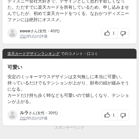
ディズニー会社大好きで、デザインとして思わず欲しくなっ
た。ただすでに楽天カードを所有しているため、申し込みませ
んでしたが、初めて楽天カードをつくる、なおかつディズニー
ファンには絶対にオススメ。
coco
さん(女性・40代)
1
2位
(95点)の評価
楽天カードデザインランキング
でのコメント・口コミ
可愛い
安定のミッキーマウスデザインは文句無しに本当に可愛い。
持っているだけでもテンションが上がり、財布の紐が緩みそう
になる。
カードだけ持ち歩く時なども可愛いので嬉しくなり、テンショ
ンが上がる。
ルラ
さん(女性・30代)
1
2位
(95点)の評価
スポンサーリンク