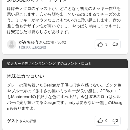
ほぼモノクロのイラストが、どことなく初期のミッキー作品を
思い起こします。穴から顔を出しているのはまるでチーズのよ
う。ミッキーがマウスなこともついでに思い起こします。赤の
差し色もデザイン性が高いですし、やっぱり単純にミッキーに
は安定した可愛らしさがあります。
がみちゅう
さん(女性・30代)
3
1位
(100点)の評価
楽天カードデザインランキング
でのコメント・口コミ
地味にカッコいい
グレーの落ち着いたDesignが子供っぽさを感じない。ピンク色
やブルー系のド派手さの無いミッキーが良い感じ。JCBのロゴ
もMastercardのド派手な色に比べ上品。今はJCBのロゴはシル
バーに光り輝いてるDesignです。Edyは要らない〜無しのDesig
nも有りますよ。
ゲスト
0
さんの評価