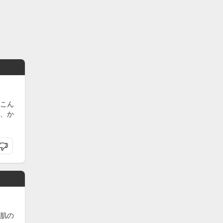
こん
、か
肌の