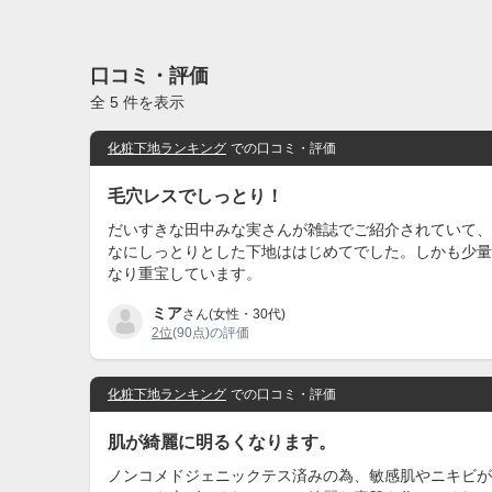
口コミ・評価
全 5 件を表示
化粧下地ランキング
での口コミ・評価
毛穴レスでしっとり！
だいすきな田中みな実さんが雑誌でご紹介されていて、
なにしっとりとした下地ははじめてでした。しかも少量
なり重宝しています。
ミア
さん(女性・30代)
2位
(90点)の評価
化粧下地ランキング
での口コミ・評価
肌が綺麗に明るくなります。
ノンコメドジェニックテス済みの為、敏感肌やニキビが