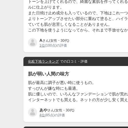
トーンを上げてくれるので、綺麗な素肌を作ってくれる
ルに仕上がります。
また日焼け止め成分も入っているので、下地はこれ一つ
よりトーンアップさせたい部分に重ねて塗ると、ハイラ
ていても肌が息苦しくなることがありません。
この下地を使うようになってから、それまで手放せなか
A
さん(女性・30代)
1位
(100点)の評価
化粧下地ランキング
での口コミ・評価
肌が弱い人間の味方
肌が最高に調子が悪い時に使うもの。
すっぴんが嫌な時にも最適。
肌に優しいので、いろんなファンデーションで肌が荒れ
インターネットでも買える。ネットの方が少し安く買え
あや
さん(女性・30代)
4位
(85点)の評価