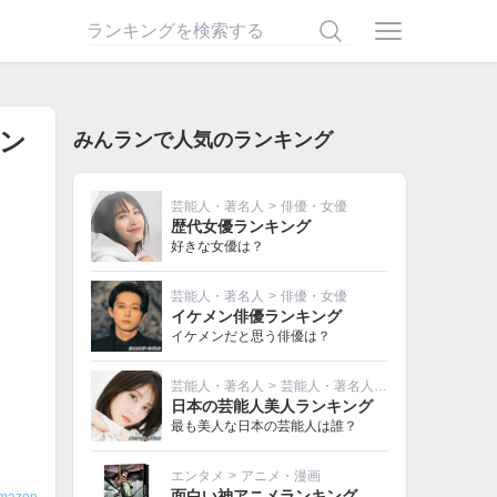
ラン
みんランで人気のランキング
芸能人・著名人
>
俳優・女優
歴代女優ランキング
好きな女優は？
芸能人・著名人
>
俳優・女優
イケメン俳優ランキング
イケメンだと思う俳優は？
芸能人・著名人
>
芸能人・著名人その他
日本の芸能人美人ランキング
最も美人な日本の芸能人は誰？
エンタメ
>
アニメ・漫画
面白い神アニメランキング