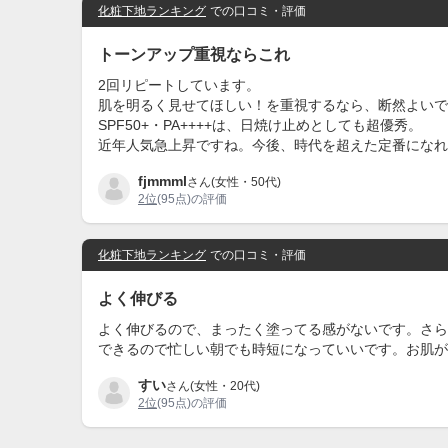
化粧下地ランキング
での口コミ・評価
トーンアップ重視ならこれ
2回リピートしています。
肌を明るく見せてほしい！を重視するなら、断然よいで
SPF50+・PA++++は、日焼け止めとしても超優秀。
近年人気急上昇ですね。今後、時代を超えた定番になれ
fjmmml
さん(女性・50代)
2位
(95点)の評価
化粧下地ランキング
での口コミ・評価
よく伸びる
よく伸びるので、まったく塗ってる感がないです。さら
できるので忙しい朝でも時短になっていいです。お肌が
すい
さん(女性・20代)
2位
(95点)の評価