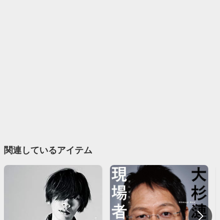
関連しているアイテム