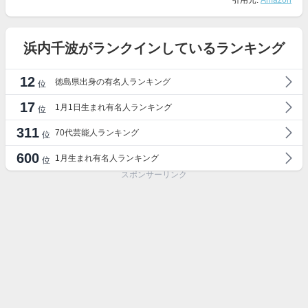
引用元:
Amazon
浜内千波がランクインしているランキング
12
徳島県出身の有名人ランキング
位
17
1月1日生まれ有名人ランキング
位
311
70代芸能人ランキング
位
600
1月生まれ有名人ランキング
位
スポンサーリンク