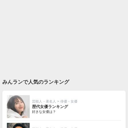
みんランで人気のランキング
芸能人・著名人
>
俳優・女優
歴代女優ランキング
好きな女優は？