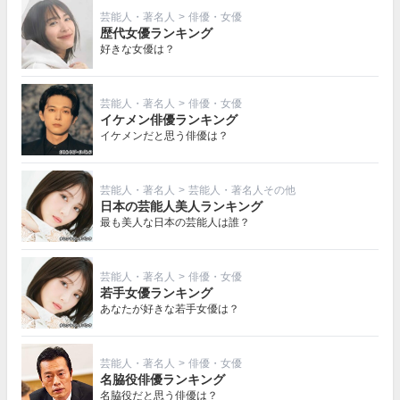
芸能人・著名人
>
俳優・女優
歴代女優ランキング
好きな女優は？
芸能人・著名人
>
俳優・女優
イケメン俳優ランキング
イケメンだと思う俳優は？
芸能人・著名人
>
芸能人・著名人その他
日本の芸能人美人ランキング
最も美人な日本の芸能人は誰？
芸能人・著名人
>
俳優・女優
若手女優ランキング
あなたが好きな若手女優は？
芸能人・著名人
>
俳優・女優
名脇役俳優ランキング
名脇役だと思う俳優は？