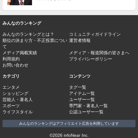
みんなのランキング
みんなのランキングとは？
コミュニティガイドライン
順位の決まり方・不正投票につい
運営者情報
て
メディア掲載実績
メディア・報道関係の皆さまへ
利用規約
プライバシーポリシー
お問い合わせ
カテゴリ
コンテンツ
エンタメ
タグ一覧
ショッピング
アイテム一覧
芸能人・著名人
ユーザー一覧
スポーツ
専門家・著名人一覧
ライフスタイル
公認ユーザー一覧
みんなのランキングはアフィリエイト広告を利用しています
©2026 infoNear Inc.