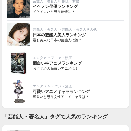
芸能人・著名人
>
俳優・女優
イケメン俳優ランキング
イケメンだと思う俳優は？
芸能人・著名人
>
芸能人・著名人その他
日本の芸能人美人ランキング
最も美人な日本の芸能人は誰？
エンタメ
>
アニメ・漫画
面白い神アニメランキング
おすすめの面白いアニメは？
エンタメ
>
アニメ・漫画
可愛いアニメキャラランキング
可愛いと思う女性アニメキャラは？
「芸能人・著名人」タグで人気のランキング