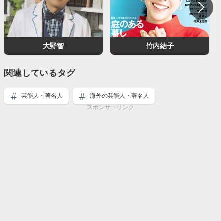
大野智
竹内結子
関連しているタグ
芸能人・著名人
海外の芸能人・著名人
スポンサーリンク