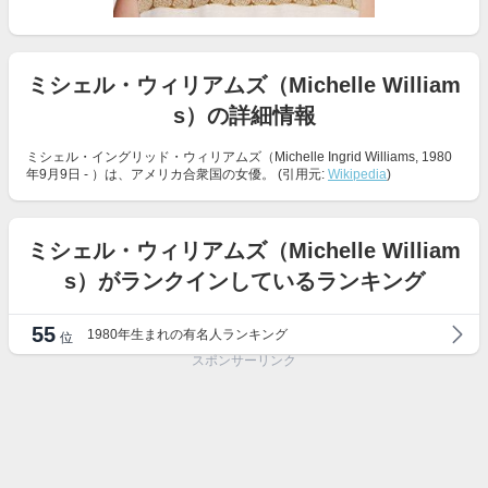
ミシェル・ウィリアムズ（Michelle William
s）の詳細情報
ミシェル・イングリッド・ウィリアムズ（Michelle Ingrid Williams, 1980
年9月9日 - ）は、アメリカ合衆国の女優。 (引用元:
Wikipedia
)
ミシェル・ウィリアムズ（Michelle William
s）がランクインしているランキング
55
1980年生まれの有名人ランキング
位
スポンサーリンク