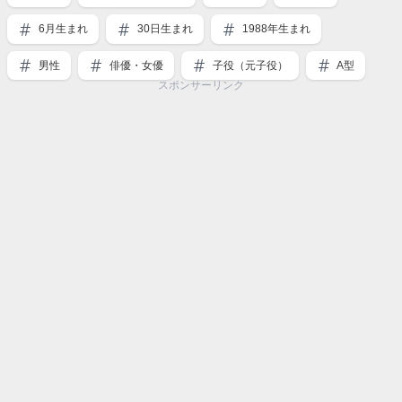
6月生まれ
30日生まれ
1988年生まれ
男性
俳優・女優
子役（元子役）
A型
スポンサーリンク