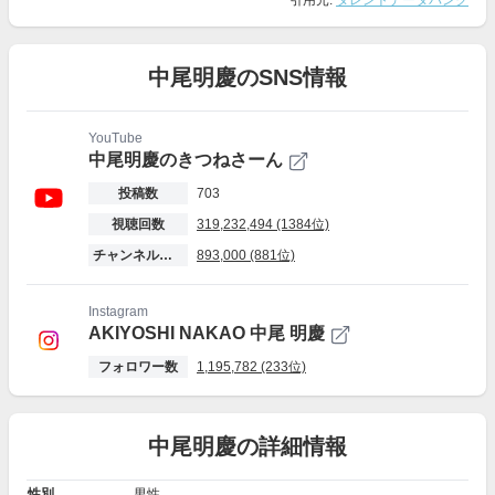
引用元:
タレントデータバンク
中尾明慶のSNS情報
YouTube
中尾明慶のきつねさーん
投稿数
703
視聴回数
319,232,494 (1384位)
チャンネル登録者数
893,000 (881位)
Instagram
AKIYOSHI NAKAO 中尾 明慶
フォロワー数
1,195,782 (233位)
中尾明慶の詳細情報
性別
男性