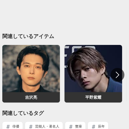
関連しているアイテム
吉沢亮
平野紫耀
関連しているタグ
俳優
芸能人・著名人
蟹座
辰年