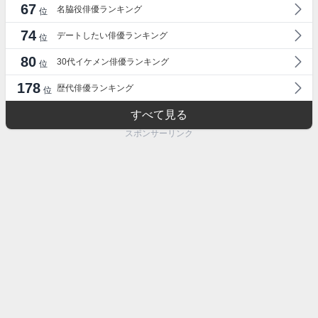
67
名脇役俳優ランキング
位
74
デートしたい俳優ランキング
位
80
30代イケメン俳優ランキング
位
178
歴代俳優ランキング
位
すべて見る
スポンサーリンク