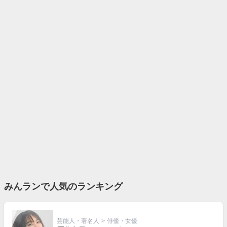
みんランで人気のランキング
芸能人・著名人
>
俳優・女優