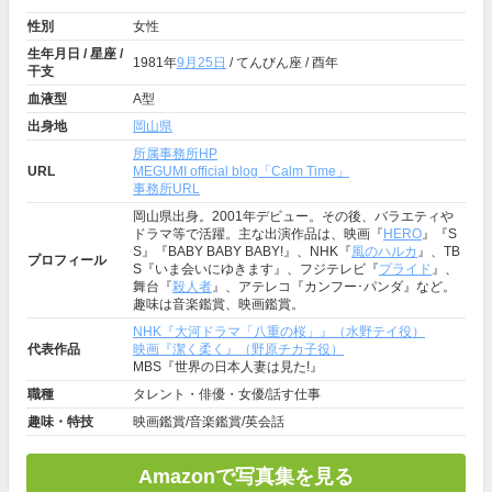
性別
女性
生年月日 / 星座 /
1981年
9月25日
/ てんびん座 / 酉年
干支
血液型
A型
出身地
岡山県
所属事務所HP
URL
MEGUMI official blog「Calm Time」
事務所URL
岡山県出身。2001年デビュー。その後、バラエティや
ドラマ等で活躍。主な出演作品は、映画『
HERO
』『S
S』『BABY BABY BABY!』、NHK『
風のハルカ
』、TB
プロフィール
S『いま会いにゆきます』、フジテレビ『
プライド
』、
舞台『
殺人者
』、アテレコ『カンフー･パンダ』など。
趣味は音楽鑑賞、映画鑑賞。
NHK『大河ドラマ「八重の桜」』（水野テイ役）
代表作品
映画『潔く柔く』（野原チカ子役）
MBS『世界の日本人妻は見た!』
職種
タレント・俳優・女優/話す仕事
趣味・特技
映画鑑賞/音楽鑑賞/英会話
Amazonで写真集を見る