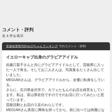
コメント・評判
全 4 件を表示
安達祐実世代Dyおびちゃんランキング
でのコメント・評判
イエローキャブ出身のグラビアアイドル
佐藤江梨子さんと共にグラビアアイドルとして、芸能界に入っ
た一人で有る。そしてお二人さんは、写真集をたくさん出して
いました。
MEGUMIさんは、グラビアアイドルから、女優に転身をしてい
る。
さらに、石川県金沢市で、カフェたもんのお店を経営をしてい
ます。私は、富山県在住ですのでそのお店に行ってみたいと思
っています。
芸能活動とお店の２足のわらじです。
MEGUMIさん美容に興味を持ってから、前に比べては綺麗にな