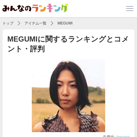
トップ
アイテム一覧
MEGUMI
MEGUMIに関するランキングとコメ
ント・評判