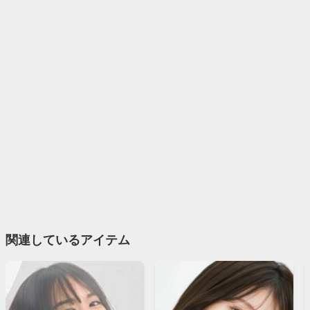
関連しているアイテム