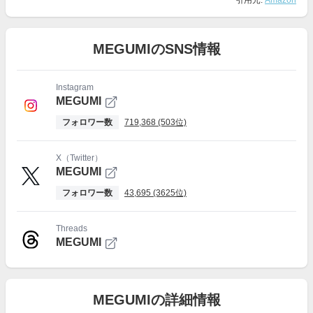
引用元:
Amazon
MEGUMIのSNS情報
Instagram
MEGUMI
フォロワー数
719,368 (503位)
X（Twitter）
MEGUMI
フォロワー数
43,695 (3625位)
Threads
MEGUMI
MEGUMIの詳細情報