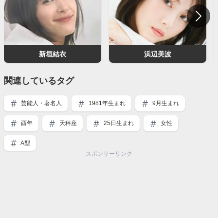
新垣結衣
浜辺美波
関連しているタグ
芸能人・著名人
1981年生まれ
9月生まれ
酉年
天秤座
25日生まれ
女性
A型
スポンサーリンク