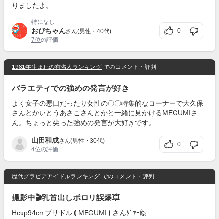
りましたよ。
特になし
おびちゃん
0
さん(男性・40代)
7位
の評価
1981年生まれの有名人ランキング
でのコメント・評判
バラエティでの強めの発言が好き
よく女子の悪口だったり女性の〇〇特集的なコーナーで大久保
さんとかいとうあさこさんとかと一緒に見かけるMEGUMIさ
ん。ちょっと尖った強めの発言が大好きです。
山田和成
さん(男性・30代)
0
4位
の評価
歴代グラビアアイドルランキング
でのコメント・評判
撮影中🎬️乳首出しポロリ誤爆💥
Hcup94cmブサドル❪MEGUMI❫さんﾀﾞｧｰ🙋