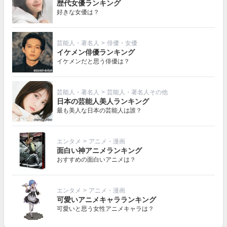
歴代女優ランキング
好きな女優は？
芸能人・著名人
>
俳優・女優
イケメン俳優ランキング
イケメンだと思う俳優は？
芸能人・著名人
>
芸能人・著名人その他
日本の芸能人美人ランキング
最も美人な日本の芸能人は誰？
エンタメ
>
アニメ・漫画
面白い神アニメランキング
おすすめの面白いアニメは？
エンタメ
>
アニメ・漫画
可愛いアニメキャラランキング
可愛いと思う女性アニメキャラは？