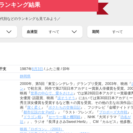
ランキング結果
代別などのランキングも見てみよう／
血液型
すべて
期間
すべて
 干支
1987年
6月3日
/ ふたご座 / 卯年
静岡県
2000年、第5回「東宝シンデレラ」グランプリ受賞。2003年、映画『
ン
』で初主演、同作で第27回日本アカデミー賞新人俳優賞を受賞。200
映画『
世界の中心で、愛をさけぶ
』では第28回日本アカデミー賞最優
女優賞･話題賞、映画『
涙そうそう
』においては第30回日本アカデミ
秀主演女優賞を受賞するなど数々の賞を受賞。その他の主な出演作品
画『
潔く柔く
』『
ボクたちの交換日記
』、フジテレビ『金曜ナイトド
「
都市伝説の女 Part2
」』『ラスト･フレンズ』『
プロポーズ大作戦
』、
『
ドラゴン桜
』『
セーラー服と機関銃
』、NHK『大河ドラマ「
功名が
辻
」』、ラジオ『長澤まさみSweet Hertz』、CM『カルピス』他多数
映画『ロボコン』（2003）