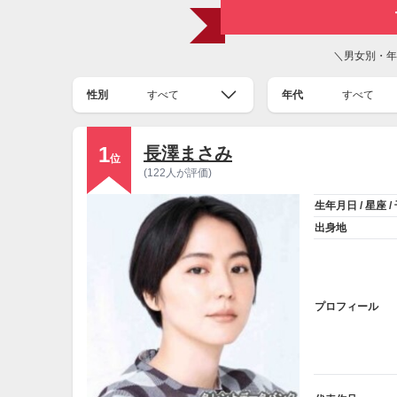
＼男女別・年
性別
すべて
年代
すべて
1
長澤まさみ
位
(122人が評価)
生年月日 / 星座 /
出身地
プロフィール