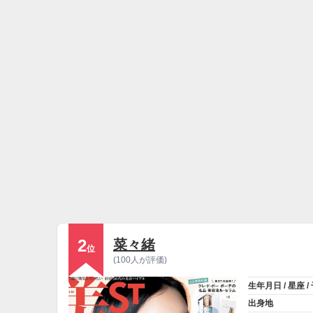
2
菜々緒
位
(100人が評価)
生年月日 / 星座 /
出身地