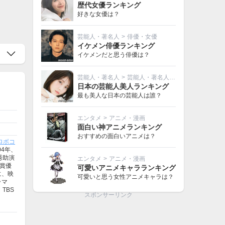
歴代女優ランキング
好きな女優は？
芸能人・著名人
>
俳優・女優
イケメン俳優ランキング
イケメンだと思う俳優は？
芸能人・著名人
>
芸能人・著名人その他
日本の芸能人美人ランキング
最も美人な日本の芸能人は誰？
エンタメ
>
アニメ・漫画
面白い神アニメランキング
おすすめの面白いアニメは？
ロボコ
4年、
秀助演
エンタメ
>
アニメ・漫画
ー賞優
可愛いアニメキャラランキング
に、映
可愛いと思う女性アニメキャラは？
ラマ
TBS
スポンサーリンク
。