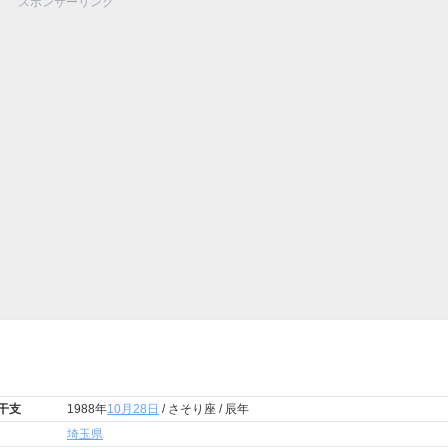
スポンサーリンク
 干支
1988年
10月28日
/ さそり座 / 辰年
埼玉県