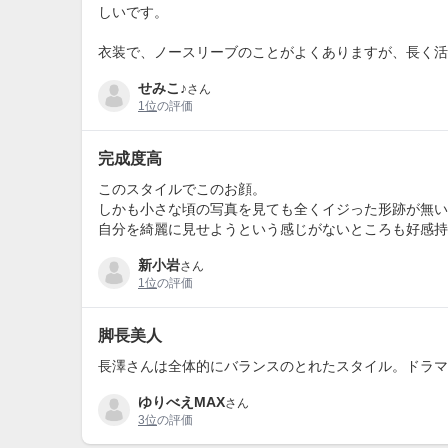
しいです。
衣装で、ノースリーブのことがよくありますが、長く活
せみこ♪
さん
1位
の評価
完成度高
このスタイルでこのお顔。
しかも小さな頃の写真を見ても全くイジった形跡が無い
自分を綺麗に見せようという感じがないところも好感持
新小岩
さん
1位
の評価
脚長美人
長澤さんは全体的にバランスのとれたスタイル。ドラマ
ゆりべえMAX
さん
3位
の評価