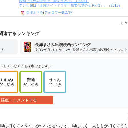
映画『世界の中心で、愛をさけぶ』（2004）
テレビ朝日『金曜ナイトドラマ「都市伝説の女 Part2」』（2013）
長澤まさみ
(
フォロワー数27位
)
もっ
関連するランキング
長澤まさみ出演映画ランキング
は？
あなたがおすすめしたい長澤まさみ出演の映画タイトルは？
インしていなくても採点できます ／
いいね
普通
う～ん
80～61点
60～41点
40～1点
採点・コメントする
脚は細くてスタイルがいいと思います。脚は長く、太ももが細くてうら