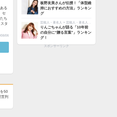
板野友美さんが伝授！「体型維
ある
持におすすめの方法」ランキン
。セ
グ
たち
芸能人・著名人
>
芸能人・著名人その他
？スタ
りんごちゃんが語る「10年前
の自分に“贈る言葉”」ランキン
08/06
グ！
スポンサーリンク
を50
運営判