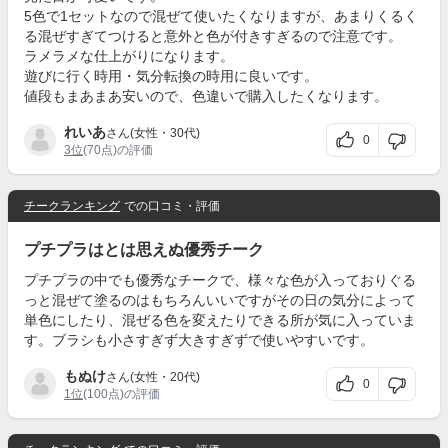
5色で1セットなので混ぜて使いたくなりますが、あまりくるく
る混ぜすぎてつけると意外と色が付きすぎるので注意です。
ラメラメな仕上がりになります。
遊びに行く時用・気分転換の時用に良いです。
値段もまあまあ安いので、色違いで購入したくなります。
れいあ
さん(女性・30代)
0
3位
(70点)の評価
チークランキング
での口コミ・評価
プチプラはとは思えぬ優秀チーク
プチプラの中でも優秀なチークで、様々な色が入っておりぐる
っと混ぜて塗るのはもちろんいいですがその日の気分によって
単色にしたり、混ぜる色を変えたりできる所が気に入っていま
す。ブラシも小さすぎず大きすぎずで使いやすいです。
もぬけ
さん(女性・20代)
0
1位
(100点)の評価