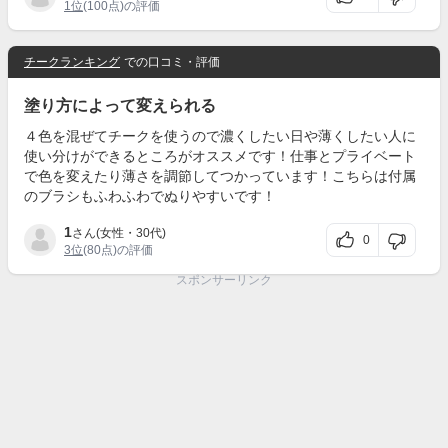
1位
(100点)の評価
チークランキング
での口コミ・評価
塗り方によって変えられる
４色を混ぜてチークを使うので濃くしたい日や薄くしたい人に
使い分けができるところがオススメです！仕事とプライベート
で色を変えたり薄さを調節してつかっています！こちらは付属
のブラシもふわふわでぬりやすいです！
1
さん(女性・30代)
0
3位
(80点)の評価
スポンサーリンク