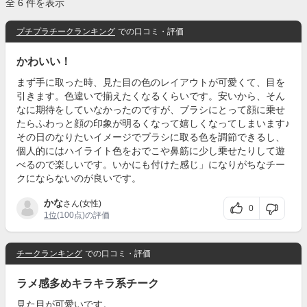
全 6 件を表示
プチプラチークランキング
での口コミ・評価
かわいい！
まず手に取った時、見た目の色のレイアウトが可愛くて、目を
引きます。色違いで揃えたくなるくらいです。安いから、そん
なに期待をしていなかったのですが、ブラシにとって顔に乗せ
たらふわっと顔の印象が明るくなって嬉しくなってしまいます♪
その日のなりたいイメージでブラシに取る色を調節できるし、
個人的にはハイライト色をおでこや鼻筋に少し乗せたりして遊
べるので楽しいです。いかにも付けた感じ」になりがちなチー
クにならないのが良いです。
かな
さん(女性)
0
1位
(100点)の評価
チークランキング
での口コミ・評価
ラメ感多めキラキラ系チーク
見た目が可愛いです。