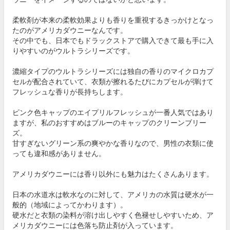
柔軟剤が本来の柔軟効果よりも香りを重視するきっかけとなっ
たのがアメリカダウニーなんです。
その中でも、日本でもドラックストアで購入できて最も手に入
りやすいのがウルトラシリーズです。
濃縮タイプのウルトラシリーズには独自の香りのマイクロカプ
セルが配合されていて、衣類が擦れるたびにカプセルが弾けて
フレッシュな香りが長持ちします。
ピンク色キャップのエイプリルフレッシュが一番人気ではあり
ますが、私のおすすめはブルーのキャップのクリーンブリー
ズ。
甘すぎないグリーン系の爽やかな香りなので、男性の衣類に使
っても違和感がありません。
アメリカダウニーには香り以外にも魅力はたくさんあります。
日本の水道水は軟水なのに対して、アメリカの水質は硬水が一
般的（地域によってかわります）。
硬水だと衣類の染料が溶け出しやすく色褪せしやすいため、ア
メリカダウニーには色落ち防止剤が入っています。