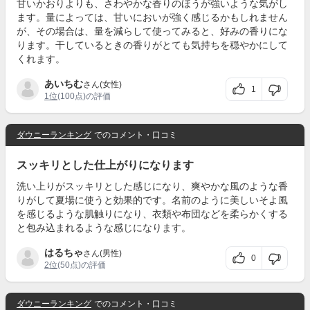
甘いかおりよりも、さわやかな香りのほうが強いような気がし
ます。量によっては、甘いにおいが強く感じるかもしれません
が、その場合は、量を減らして使ってみると、好みの香りにな
ります。干しているときの香りがとても気持ちを穏やかにして
くれます。
あいちむ
さん(女性)
1
1位
(100点)の評価
ダウニーランキング
でのコメント・口コミ
スッキリとした仕上がりになります
洗い上りがスッキリとした感じになり、爽やかな風のような香
りがして夏場に使うと効果的です。名前のように美しいそよ風
を感じるような肌触りになり、衣類や布団などを柔らかくする
と包み込まれるような感じになります。
はるちゃ
さん(男性)
0
2位
(50点)の評価
ダウニーランキング
でのコメント・口コミ